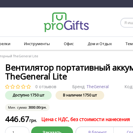
релки
Инструменты
Офис
Дом и Отдых
Тем
торный TheGeneral Lite
Вентилятор портативный акку
TheGeneral Lite
0 отзывов
Бренд:
TheGeneral
Код
Доступно
1750
шт
В наличии
1750
шт
Мин. сумма:
3000
.00
грн.
446
.67
Цена с НДС, без стоимости нанесения
грн.
Заказать
В блокнот
Ср