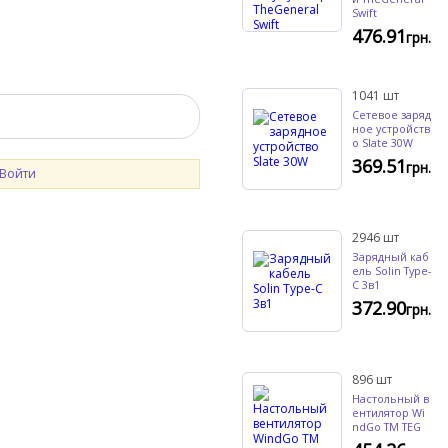
Swift
476.91
грн.
1041
шт
Сетевое заряд
ное устройств
о Slate 30W
369.51
грн.
Войти
2946
шт
Зарядный каб
ель Solin Type-
C 3в1
372.90
грн.
896
шт
Настольный в
ентилятор Wi
ndGo TM TEG