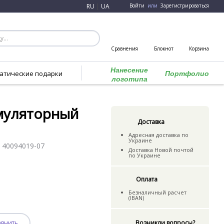
RU
|
UA
Войти
или
Зарегистрироваться
Сравнения
Блокнот
Корзина
Нанесение
атические подарки
Портфолио
логотипа
муляторный
Доставка
Адресная доставка по
Украине
:
40094019-07
Доставка Новой почтой
по Украине
Оплата
Безналичный расчет
(IBAN)
Возникли вопросы?
авнить