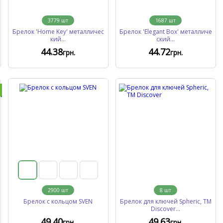
3779
шт
1687
шт
Брелок 'Home Key' металличес
Брелок 'Elegant Box' металличе
кий...
ский...
44
.38
44
.72
грн.
грн.
2900
шт
8
шт
Брелок с кольцом SVEN
Брелок для ключей Spheric, TM
Discover...
49
.40
49
.63
грн.
грн.