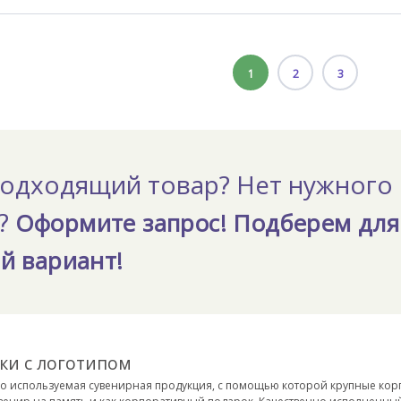
1
2
3
одходящий товар? Нет нужного
а?
Оформите запрос! Подберем для
й вариант!
ки с логотипом
о используемая сувенирная продукция, с помощью которой крупные корп