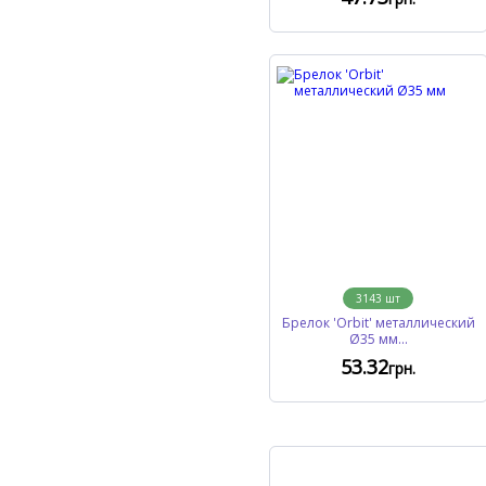
3143
шт
Брелок 'Orbit' металлический
Ø35 мм...
53
.32
грн.