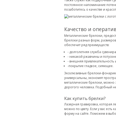
Также служит как подарочный су
постоянное напоминание потенц
позаботитесь о качестве и красо
Качество и операти
Металлические брелоки, предост
брелоки разных форм, размеров,
обеспечит ряд преимуществ:
- долголетняя служба сувенира
- никакой ржавчины и потускн
- внешняя привлекательность 
-покрытие гладкое, сияющее.
Эксклюзивные брелоки-фонарики,
универсальны, экономят простра
металлические брелоки, можно 
дорогого человека. Подобный не
Как купить брелки?
Лазерная гравировка, которая л
можно по цвету. Если у вас ест
форму на сайте. Поможем в выбо