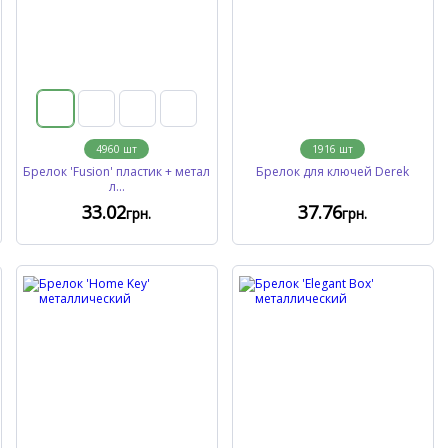
4960
шт
1916
шт
Брелок 'Fusion' пластик + метал
Брелок для ключей Derek
л...
33
.02
37
.76
грн.
грн.