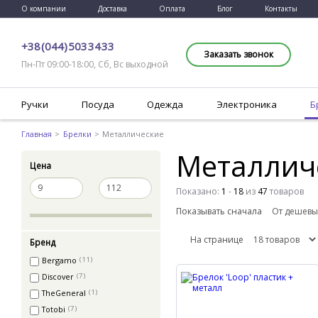
О компании
Доставка
Оплата
Блог
Контакты
+38 (044) 503 34 33
Заказать звонок
Пн-Пт 09:00-18:00, Сб, Вс выходной
Ручки
Посуда
Одежда
Электроника
Б
Главная
Брелки
Металлические
Металлич
Цена
Показано:
1
-
18
из
47
товаров
Показывать сначала
На странице
Бренд
Bergamo
(11)
Discover
(7)
TheGeneral
(1)
Totobi
(7)