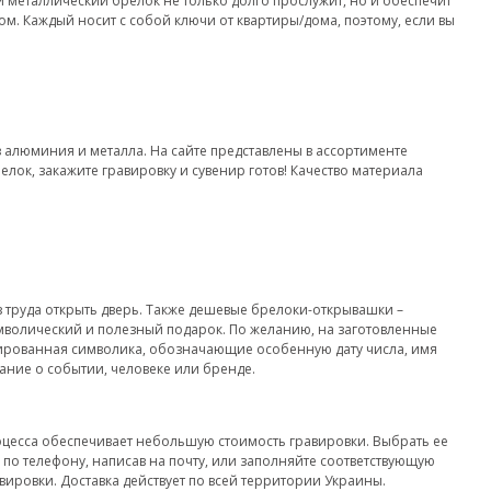
 металлический брелок не только долго прослужит, но и обеспечит
. Каждый носит с собой ключи от квартиры/дома, поэтому, если вы
 алюминия и металла. На сайте представлены в ассортименте
ок, закажите гравировку и сувенир готов! Качество материала
 труда открыть дверь. Также дешевые брелоки-открывашки –
имволический и полезный подарок. По желанию, на заготовленные
дированная символика, обозначающие особенную дату числа, имя
ание о событии, человеке или бренде.
роцесса обеспечивает небольшую стоимость гравировки. Выбрать ее
 по телефону, написав на почту, или заполняйте соответствующую
ировки. Доставка действует по всей территории Украины.