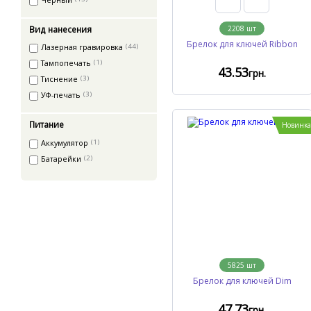
Вид нанесения
2208
шт
Брелок для ключей Ribbon
Лазерная гравировка
(44)
Тампопечать
(1)
43
.53
грн.
Тиснение
(3)
УФ-печать
(3)
Питание
Новинка
Аккумулятор
(1)
Батарейки
(2)
5825
шт
Брелок для ключей Dim
47
.73
грн.