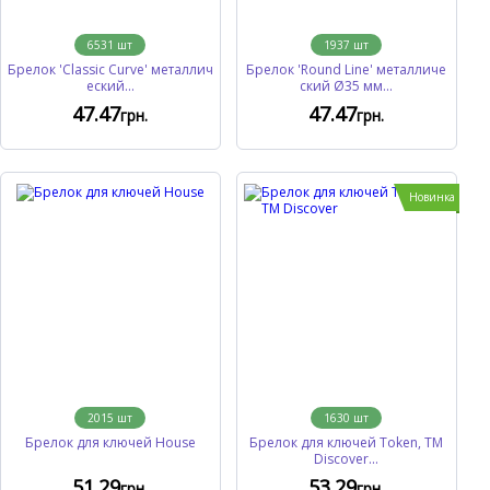
6531
шт
1937
шт
Брелок 'Classic Curve' металлич
Брелок 'Round Line' металличе
еский...
ский Ø35 мм...
47
.47
47
.47
грн.
грн.
Новинка
2015
шт
1630
шт
Брелок для ключей House
Брелок для ключей Token, TM
Discover...
51
.29
53
.29
грн.
грн.