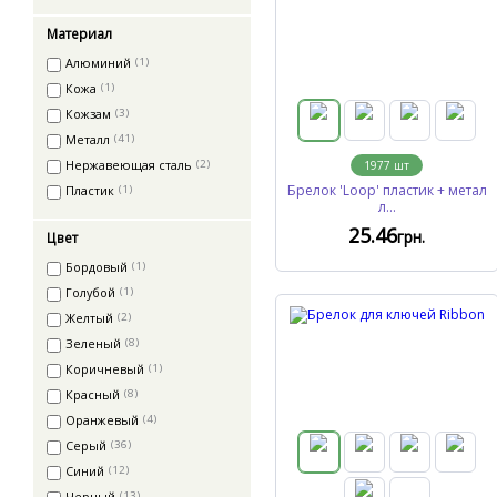
Материал
Алюминий
(1)
Кожа
(1)
Кожзам
(3)
Металл
(41)
Нержавеющая сталь
(2)
1977
шт
Брелок 'Loop' пластик + метал
Пластик
(1)
л...
25
.46
грн.
Цвет
Бордовый
(1)
Голубой
(1)
Желтый
(2)
Зеленый
(8)
Коричневый
(1)
Красный
(8)
Оранжевый
(4)
Серый
(36)
Синий
(12)
Черный
(13)