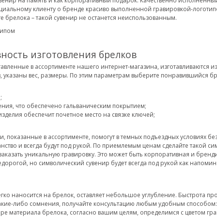
венир на память и как корпоративный подарок. Качественно исполненный
иальному клиенту о бренде красиво выполненной гравировкой-логотипом
те брелока – такой сувенир не останется неиспользованным.
вность изготовления брелков
авленные в ассортименте нашего интернет-магазина, изготавливаются из
 указаны вес, размеры. По этим параметрам выберите понравившийся брел
;
ения, что обеспечено гальваническим покрытием;
изделия обеспечит почетное место на связке ключей;
 показанные в ассортименте, помогут в темных подъездных условиях без
нство и всегда будут под рукой. По приемлемым ценам сделайте такой с
заказать уникальную гравировку. Это может быть корпоративная и брен
дорогой, но символический сувенир будет всегда под рукой как напомин
егко наносится на брелок, оставляет небольшое углубление. Быстрота п
ь какие-либо сомнения, получайте консультацию любым удобным способом:
ре материала брелока, согласно вашим целям, определимся с цветом грав