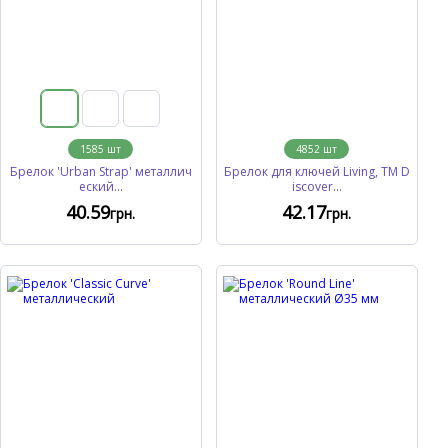
1585
шт
4852
шт
Брелок 'Urban Strap' металлич
Брелок для ключей Living, TM D
еский...
iscover...
40
.59
42
.17
грн.
грн.