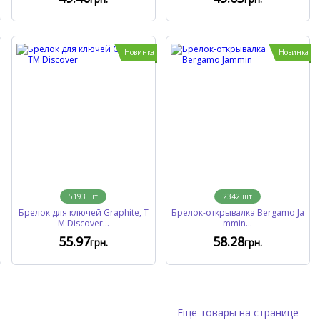
Новинка
Новинка
5193
шт
2342
шт
Брелок для ключей Graphite, T
Брелок-открывалка Bergamo Ja
M Discover...
mmin...
55
.97
58
.28
грн.
грн.
Еще товары на странице