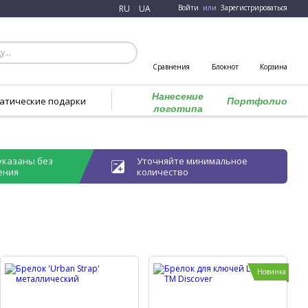
RU
|
UA
Войти
или
Зарегистрироваться
Сравнения
Блокнот
Корзина
Нанесение
атические подарки
Портфолио
логотипа
указаны без
Уточняйте минимальное
ения
количество
Новинка