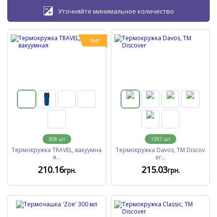
Уточняйте минимальное количество
Хит
308
шт
1397
шт
Термокружка TRAVEL, вакуумна
Термокружка Davos, ТМ Discov
я...
er...
210
.16
215
.03
грн.
грн.