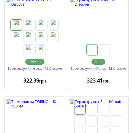
1899
шт
3
шт
Термокружка Frost, TM Discove
Термокружка Mono, TM Discove
r...
r
322
.39
323
.41
грн.
грн.