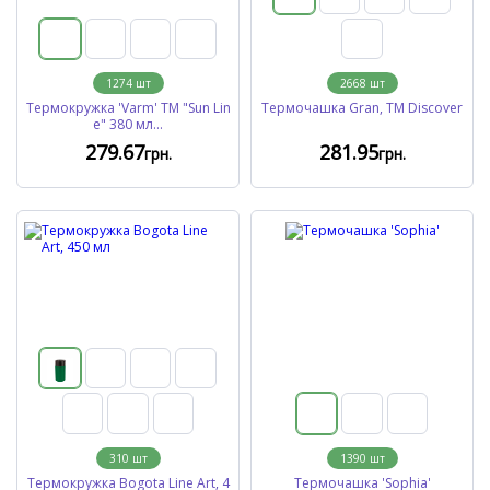
1274
шт
2668
шт
Термокружка 'Varm' ТМ "Sun Lin
Термочашка Gran, TM Discover
e" 380 мл...
279
.67
281
.95
грн.
грн.
310
шт
1390
шт
Термокружка Bogota Line Art, 4
Термочашка 'Sophia'