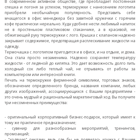
В современном активном обществе, где преобладает постоянная
спешка и погоня за успехом, термокружки с нанесением логотипа
приобрели необычайную популярность. Представить себе
мчащегося в офис менеджера без заветной кружечки с горячим
кофе практически нереально. Куда удобнее нести любимый напиток
не в простеньком пластиковом стаканчике, а в красивой, не
обжигающей руку термокружки с лого. Крышка с клапаном надежно
закрывает содержимое, предотвращая расплескивание жидкости на
одежду.
Термочашка с логотипом пригодится и в офисе, и на отдыхе, и дома.
Она стала просто незаменима. Надежно сохраняет температуру
жидкости - от ледяной до кипятка. Это дает возможность долго пить
холодный сок либо теплый чай, не отрываясь от работы за
компьютером или интересной книги.
Печать на термокружке фирменной символики, торговых знаков,
обозначение определенного бренда, названия компании, любых
других изображений, ассоциирующихся с Вашим предприятием -
это очень мудрый и рациональный маркетинговый ход. Вы получите
три несомненных преимущества:
- оригинальный корпоративный бизнес-подарок, который имеет к
тому же практичное предназначение;
- сувенир для разнообразных мероприятий, тренингов,
промоакций;
- "ходячую" рекламу, ведь где бы не появилась кружка с Вашим