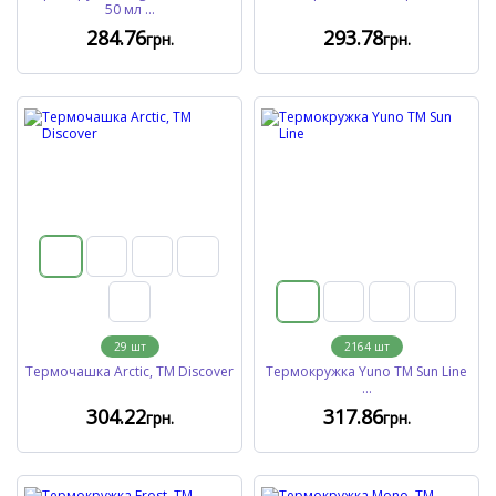
50 мл ...
284
.76
293
.78
грн.
грн.
29
шт
2164
шт
Термочашка Arctic, TM Discover
Термокружка Yuno ТМ Sun Line
...
304
.22
317
.86
грн.
грн.