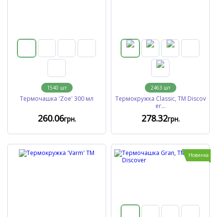
1540
шт
2463
шт
Термочашка 'Zoe' 300 мл
Термокружка Classic, TM Discov
er...
260
.06
278
.32
грн.
грн.
Новинка