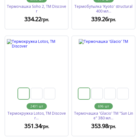
Термочашка Soho 2, TM Discove
Термобутылка 'Kyoto' structural
r
400 мл...
334
.22
339
.26
грн.
грн.
2401
шт
696
шт
Термокружка Lotos, TM Discove
Термочашка 'Glacio' ТМ "Sun Lin
r...
e" 380 мл...
351
.34
353
.98
грн.
грн.