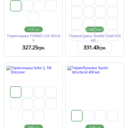
1147
шт
1402
шт
Термочашка TORINO LUX 450 м
Термокружка 'Seattle' matt 550
л
мл...
327
.25
331
.43
грн.
грн.
3993
шт
1140
шт