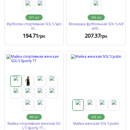
507
шт
266
шт
Футболка спортивная SOL'S Spri
Монишка футбольная SOL'S Anf
nt...
ield...
194
.71
207
.37
грн.
грн.
88
шт
328
шт
Майка спортивная женская SO
Майка женская SOL'S Justin
L'S Sporty TT...