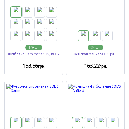
549
шт
34
шт
Футболка Camimera 135, ROLY
Женская майка SOL'S JADE
153
.56
163
.22
грн.
грн.