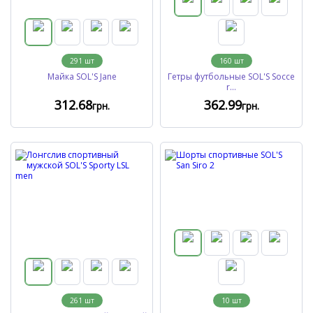
291
шт
160
шт
Майка SOL'S Jane
Гетры футбольные SOL'S Socce
r...
312
.68
362
.99
грн.
грн.
261
шт
10
шт