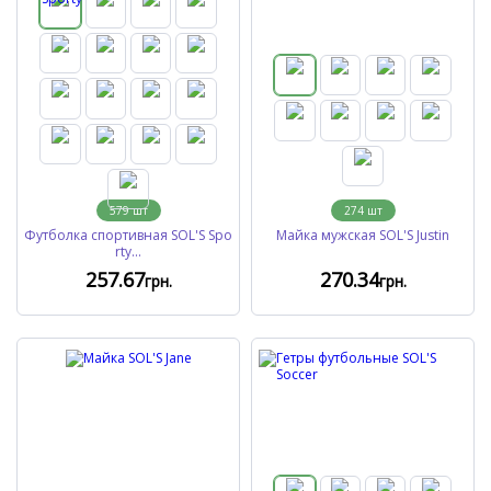
579
шт
274
шт
Футболка спортивная SOL'S Spo
Майка мужская SOL'S Justin
rty...
257
.67
270
.34
грн.
грн.