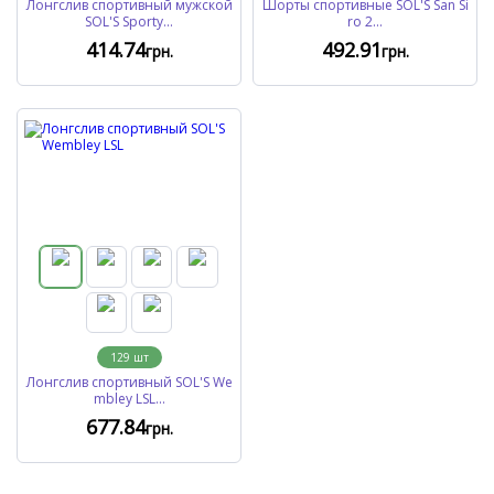
Лонгслив спортивный мужской
Шорты спортивные SOL'S San Si
SOL'S Sporty...
ro 2...
414
.74
492
.91
грн.
грн.
129
шт
Лонгслив спортивный SOL'S We
mbley LSL...
677
.84
грн.