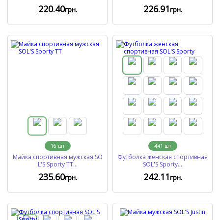
220
.40
226
.91
грн.
грн.
16
шт
441
шт
Майка спортивная мужская SO
Футболка женская спортивная
L'S Sporty TT...
SOL'S Sporty...
235
.60
242
.11
грн.
грн.