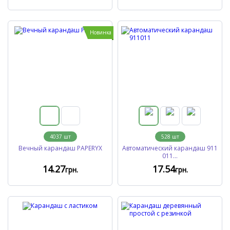
Новинка
4037
шт
528
шт
Вечный карандаш PAPERYX
Автоматический карандаш 911
011...
14
.27
17
.54
грн.
грн.