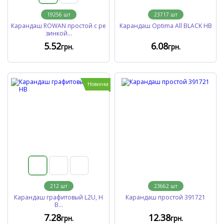
19256
шт
23717
шт
Карандаш ROWAN простой с ре
Карандаш Optima All BLACK HB
зинкой...
5
.52
6
.08
грн.
грн.
Новинка
212
шт
23662
шт
Карандаш графитовый L2U, H
Карандаш простой 391721
B...
7
.28
12
.38
грн.
грн.