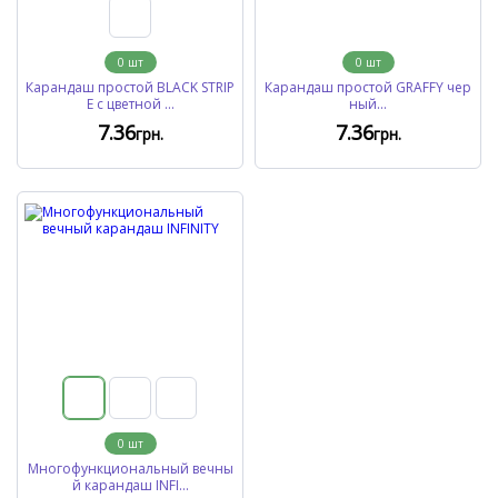
0
шт
0
шт
Карандаш простой BLACK STRIP
Карандаш простой GRAFFY чер
E с цветной ...
ный...
7
.36
7
.36
грн.
грн.
0
шт
Многофункциональный вечны
й карандаш INFI...