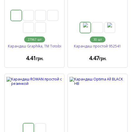
27967
шт
30
шт
Карандаш Graphika, TM Totobi
Карандаш простой 952541
4
.41
4
.47
грн.
грн.