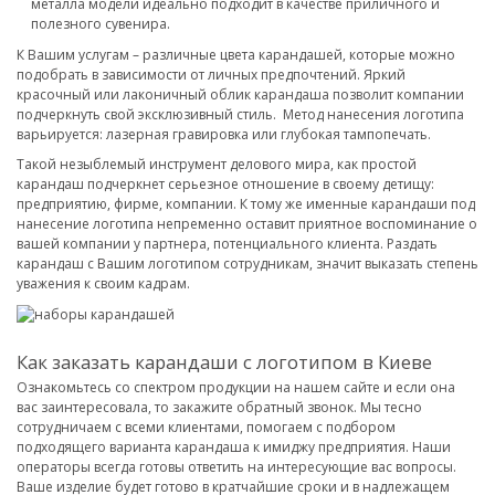
металла модели идеально подходит в качестве приличного и
полезного сувенира.
К Вашим услугам – различные цвета карандашей, которые можно
подобрать в зависимости от личных предпочтений. Яркий
красочный или лаконичный облик карандаша позволит компании
подчеркнуть свой эксклюзивный стиль. Метод нанесения логотипа
варьируется: лазерная гравировка или глубокая тампопечать.
Такой незыблемый инструмент делового мира, как простой
карандаш подчеркнет серьезное отношение в своему детищу:
предприятию, фирме, компании. К тому же именные карандаши под
нанесение логотипа непременно оставит приятное воспоминание о
вашей компании у партнера, потенциального клиента. Раздать
карандаш с Вашим логотипом сотрудникам, значит выказать степень
уважения к своим кадрам.
Как заказать карандаши с логотипом в Киеве
Ознакомьтесь со спектром продукции на нашем сайте и если она
вас заинтересовала, то закажите обратный звонок. Мы тесно
сотрудничаем с всеми клиентами, помогаем с подбором
подходящего варианта карандаша к имиджу предприятия. Наши
операторы всегда готовы ответить на интересующие вас вопросы.
Ваше изделие будет готово в кратчайшие сроки и в надлежащем