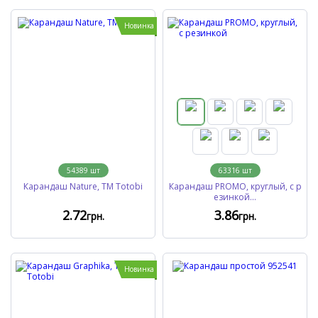
Новинка
54389
шт
63316
шт
Карандаш Nature, TM Totobi
Карандаш PROMO, круглый, с р
езинкой...
2
.72
3
.86
грн.
грн.
Новинка