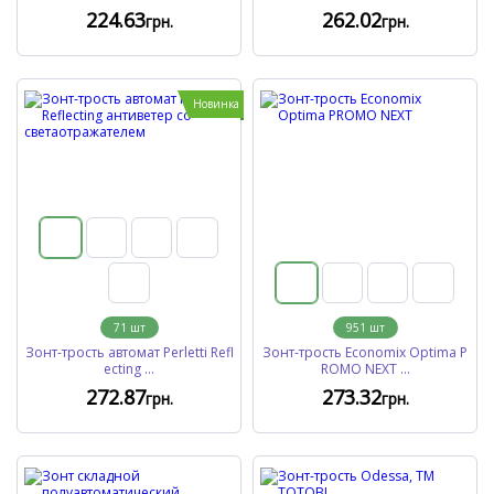
224
.63
262
.02
грн.
грн.
Новинка
71
шт
951
шт
Зонт-трость автомат Perletti Refl
Зонт-трость Economix Optima P
ecting ...
ROMO NEXT ...
272
.87
273
.32
грн.
грн.