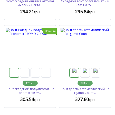
Зонт складывающийся автомат
Складной зонт полуавтомат 'Ли
ический Berga...
нда' ТМ "Su...
294
.21
295
.84
грн.
грн.
Новинка
120
шт
981
шт
Зонт складной полуавтомат. Ec
Зонт-трость автоматический Be
onomix PROM...
rgamo Count...
305
.54
327
.60
грн.
грн.