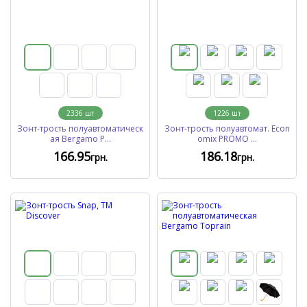
2336
шт
1226
шт
Зонт-трость полуавтоматическ
Зонт-трость полуавтомат. Econ
ая Bergamo P...
omix PROMO ...
166
.95
186
.18
грн.
грн.