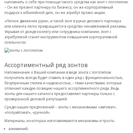
напомнить о себе при помощи такого средства как зонт с логотипом.
– Он же презент партнеру по бизнесу, он же корпоративный
подарок к юбилейной дате, он же атрибут промо-акции.
«Легкое движение руки», и такой зонт в руках делового партнера
или клиента легко превращается в средство ненавязчивой рекламы.
Укрывая от дождя коллегу или сотрудника компании, зонт с
атрибутикой станет инструментом повышения корпоративной
лояльности.
Ассортиментный ряд зонтов
Напоминание о Вашей компании в виде зонта с логотипом
получатель всегда будет ставить в один ряд с функциональностью,
безупречным стилем и надежностью, – теми качествами, которые
отличают каждую позицию нашего ассортиментного ряда. Ведь
зонты для нашего каталога предоставляют партнеры только с
проверенной деловой репутацией.
Среди наших предложений – зонты с механизмами «автомат»,
«полуавтомат», «ручной».
Материалы, из которых изготавливаются механизмы и трость:
алюминий;