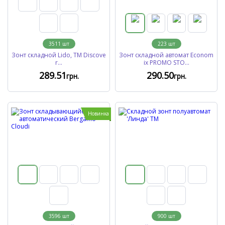
3511
шт
223
шт
Зонт складной Lido, TM Discove
Зонт складной автомат Econom
r...
ix PROMO STO...
289
.51
290
.50
грн.
грн.
Новинка
3596
шт
900
шт