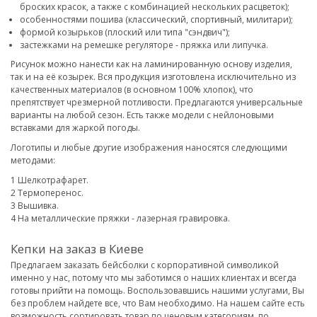
броских красок, а также с комбинацией нескольких расцветок);
особенностями пошива (классический, спортивный, милитари);
формой козырьков (плоский или типа "сэндвич");
застежками на ремешке регуляторе - пряжка или липучка.
Рисунок можно нанести как на ламинированную основу изделия,
так и на её козырек. Вся продукция изготовлена исключительно из
качественных материалов (в основном 100% хлопок), что
препятствует чрезмерной потливости. Предлагаются универсальные
варианты на любой сезон. Есть также модели с нейлоновыми
вставками для жаркой погоды.
Логотипы и любые другие изображения наносятся следующими
методами:
Шелкотрафарет.
Термоперенос.
Вышивка.
На металлические пряжки - лазерная гравировка.
Кепки на заказ в Киеве
Предлагаем заказать бейсболки с корпоративной символикой
именно у нас, потому что мы заботимся о наших клиентах и всегда
готовы прийти на помощь. Воспользовавшись нашими услугами, Вы
без проблем найдете все, что Вам необходимо. На нашем сайте есть
возможность сортировать товар по ценовым категориям, по