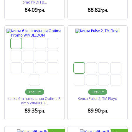
omo PROFI p...
84
.09
88
.82
грн.
грн.
1728
шт
5396
шт
Кепка 6-и панельная Optima Pr
Кепка Pulse 2, ТМ Floyd
omo WIMBLED...
89
.35
89
.90
грн.
грн.