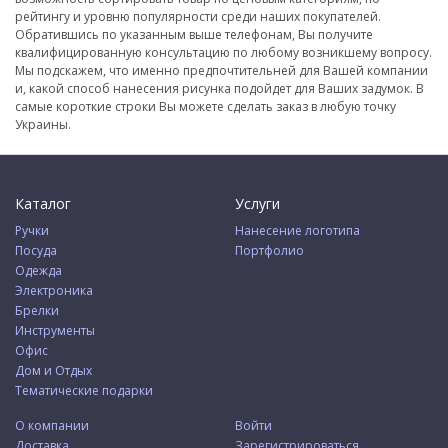
рейтингу и уровню популярности среди наших покупателей.
Обратившись по указанным выше телефонам, Вы получите
квалифицированную консультацию по любому возникшему вопросу.
Мы подскажем, что именно предпочтительней для Вашей компании
и, какой способ нанесения рисунка подойдет для Ваших задумок. В
самые короткие строки Вы можете сделать заказ в любую точку
Украины.
Каталог
Услуги
Ручки
Нанесение логотипа
Посуда
Портфолио
Одежда
Электроника
Брелки
Инструменты
Офис
Дом и Отдых
Тематические подарки
О компании
Войти
Доставка
Зарегистрироваться