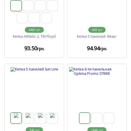
4466
шт
568
шт
Кепка Athletic 2, TM Floyd
Кепка 5 панелей 'Beau'
93
.50
94
.94
грн.
грн.
346
шт
1446
шт