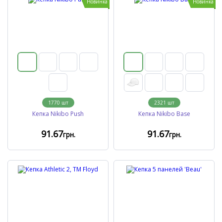
Новинка
Новинка
1770
шт
2321
шт
Кепка Nikibo Push
Кепка Nikibo Base
91
.67
91
.67
грн.
грн.