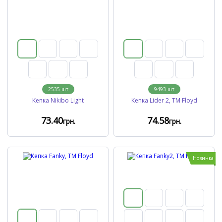
2535
шт
9493
шт
Кепка Nikibo Light
Кепка Lider 2, TM Floyd
73
.40
74
.58
грн.
грн.
Новинка