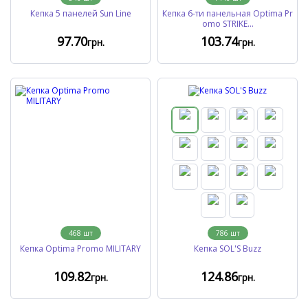
Кепка 5 панелей Sun Line
Кепка 6-ти панельная Optima Pr
omo STRIKE...
97
.70
103
.74
грн.
грн.
468
шт
786
шт
Кепка Optima Promo MILITARY
Кепка SOL'S Buzz
109
.82
124
.86
грн.
грн.