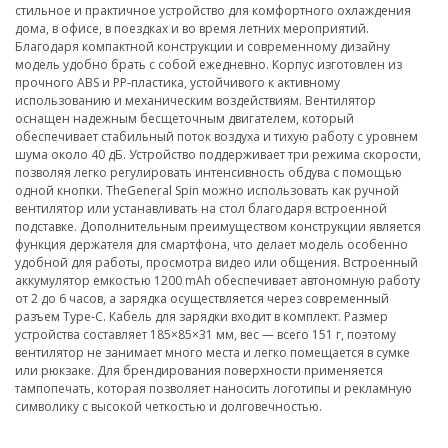
стильное и практичное устройство для комфортного охлаждения
дома, в офисе, в поездках и во время летних мероприятий.
Благодаря компактной конструкции и современному дизайну
модель удобно брать с собой ежедневно. Корпус изготовлен из
прочного ABS и PP-пластика, устойчивого к активному
использованию и механическим воздействиям. Вентилятор
оснащен надежным бесщеточным двигателем, который
обеспечивает стабильный поток воздуха и тихую работу с уровнем
шума около 40 дБ. Устройство поддерживает три режима скорости,
позволяя легко регулировать интенсивность обдува с помощью
одной кнопки. TheGeneral Spin можно использовать как ручной
вентилятор или устанавливать на стол благодаря встроенной
подставке. Дополнительным преимуществом конструкции является
функция держателя для смартфона, что делает модель особенно
удобной для работы, просмотра видео или общения. Встроенный
аккумулятор емкостью 1200 mAh обеспечивает автономную работу
от 2 до 6 часов, а зарядка осуществляется через современный
разъем Type-C. Кабель для зарядки входит в комплект. Размер
устройства составляет 185×85×31 мм, вес — всего 151 г, поэтому
вентилятор не занимает много места и легко помещается в сумке
или рюкзаке. Для брендирования поверхности применяется
тампопечать, которая позволяет наносить логотипы и рекламную
символику с высокой четкостью и долговечностью.