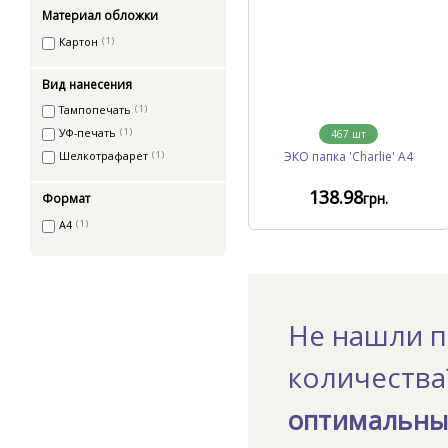
Материал обложки
Картон
(1)
Вид нанесения
Тампопечать
(1)
УФ-печать
(1)
467
шт
ЭКО папка 'Charlie' А4
Шелкотрафарет
(1)
138
.98
грн.
Формат
А4
(1)
Не нашли п
количеств
оптимальны