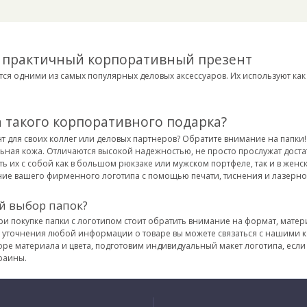
– практичный корпоративный презент
ся одними из самых популярных деловых аксессуаров. Их используют как 
 такого корпоративного подарка?
 для своих коллег или деловых партнеров? Обратите внимание на папки!
ьная кожа. Отличаются высокой надежностью, не просто прослужат достат
ть их с собой как в большом рюкзаке или мужском портфеле, так и в женс
ие вашего фирменного логотипа с помощью печати, тиснения и лазерно
й выбор папок?
ри покупке папки с логотипом стоит обратить внимание на формат, мате
ля уточнения любой информации о товаре вы можете связаться с нашими 
ре материала и цвета, подготовим индивидуальный макет логотипа, если 
раины.