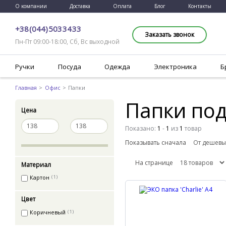
О компании
Доставка
Оплата
Блог
Контакты
+38 (044) 503 34 33
Заказать звонок
Пн-Пт 09:00-18:00, Сб, Вс выходной
Ручки
Посуда
Одежда
Электроника
Б
Главная
Офис
Папки
Папки под
Цена
Показано:
1
-
1
из
1
товар
Показывать сначала
На странице
Материал
Картон
(1)
Цвет
Коричневый
(1)