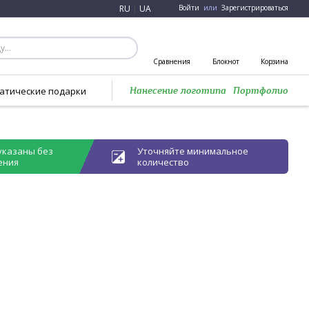
RU
|
UA
Войти
или
Зарегистрироваться
Сравнения
Блокнот
Корзина
атические подарки
Нанесение логотипа
Портфолио
указаны без
Уточняйте минимальное
ения
количество