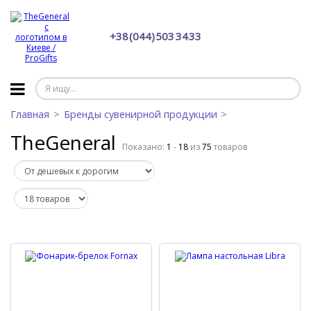
+38 (044) 503 34 33
Главная
Бренды сувенирной продукции
TheGeneral
Показано:
1
-
18
из
75
товаров