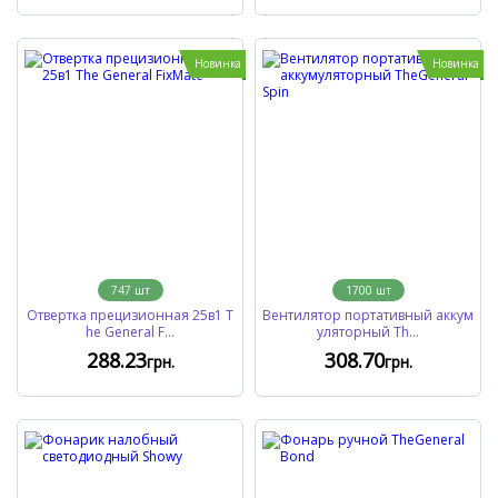
Новинка
Новинка
747
шт
1700
шт
Отвертка прецизионная 25в1 T
Вентилятор портативный аккум
he General F...
уляторный Th...
288
.23
308
.70
грн.
грн.