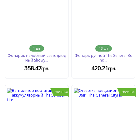
1
шт
13
шт
Фонарик налобный светодиод
Фонарь ручной TheGeneral Bo
ный Showy...
nd...
358
.47
420
.21
грн.
грн.
Новинка
Новинка