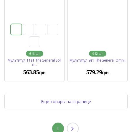
616
шт
942
шт
Мультитул 11в1 TheGeneral Soli
Мультитул 9в1 TheGeneral OmniI
d...
563
.85
579
.29
грн.
грн.
Еще товары на странице
1