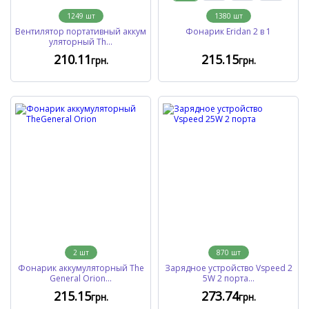
1249
шт
1380
шт
Вентилятор портативный аккум
Фонарик Eridan 2 в 1
уляторный Th...
210
.11
215
.15
грн.
грн.
2
шт
870
шт
Фонарик аккумуляторный The
Зарядное устройство Vspeed 2
General Orion...
5W 2 порта...
215
.15
273
.74
грн.
грн.