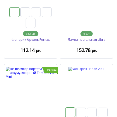
362
шт
6
шт
Фонарик-брелок Fornax
Лампа настольная Libra
112
.14
152
.78
грн.
грн.
Новинка