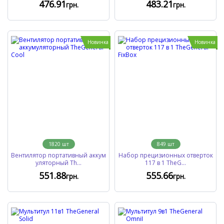
476
.91
483
.21
грн.
грн.
Новинка
Новинка
1820
шт
849
шт
Вентилятор портативный аккум
Набор прецизионных отверток
уляторный Th...
117 в 1 TheG...
551
.88
555
.66
грн.
грн.