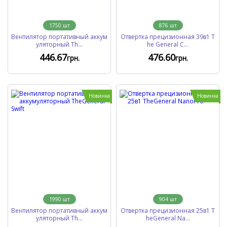
1750
шт
876
шт
Вентилятор портативный аккум
Отвертка прецизионная 39в1 T
уляторный Th...
he General C...
446
.67
476
.60
грн.
грн.
Новинка
Новинка
1990
шт
904
шт
Вентилятор портативный аккум
Отвертка прецизионная 25в1 T
уляторный Th...
heGeneral Na...