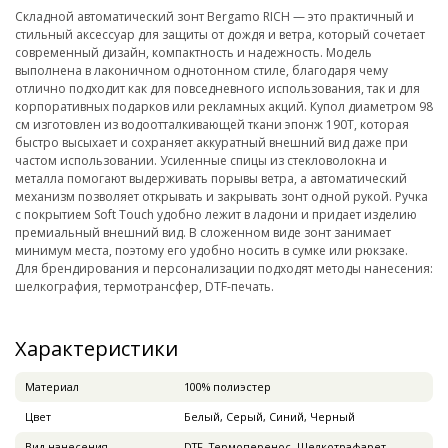
Складной автоматический зонт Bergamo RICH — это практичный и
стильный аксессуар для защиты от дождя и ветра, который сочетает
современный дизайн, компактность и надежность. Модель
выполнена в лаконичном однотонном стиле, благодаря чему
отлично подходит как для повседневного использования, так и для
корпоративных подарков или рекламных акций. Купол диаметром 98
см изготовлен из водоотталкивающей ткани эпонж 190T, которая
быстро высыхает и сохраняет аккуратный внешний вид даже при
частом использовании. Усиленные спицы из стекловолокна и
металла помогают выдерживать порывы ветра, а автоматический
механизм позволяет открывать и закрывать зонт одной рукой. Ручка
с покрытием Soft Touch удобно лежит в ладони и придает изделию
премиальный внешний вид. В сложенном виде зонт занимает
минимум места, поэтому его удобно носить в сумке или рюкзаке.
Для брендирования и персонализации подходят методы нанесения:
шелкография, термотрансфер, DTF-печать.
Характеристики
Материал
100% полиэстер
Цвет
Белый, Серый, Синий, Черный
Вид нанесения
DTF, Термоперенос, Шелкотрафарет