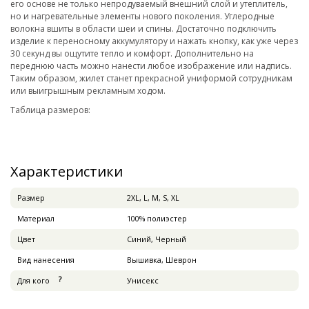
его основе не только непродуваемый внешний слой и утеплитель,
но и нагревательные элементы нового поколения. Углеродные
волокна вшиты в области шеи и спины. Достаточно подключить
изделие к переносному аккумулятору и нажать кнопку, как уже через
30 секунд вы ощутите тепло и комфорт. Дополнительно на
переднюю часть можно нанести любое изображение или надпись.
Таким образом, жилет станет прекрасной униформой сотрудникам
или выигрышным рекламным ходом.
Таблица размеров:
Характеристики
Pазмер
2XL, L, M, S, XL
Материал
100% полиэстер
Цвет
Синий, Черный
Вид нанесения
Вышивка, Шеврон
Для кого
Унисекс