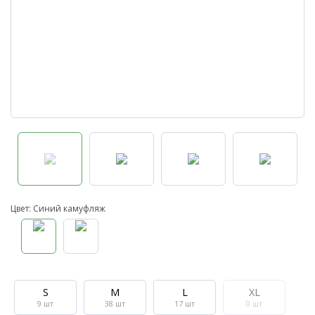
Цвет: Синий камуфляж
S
M
L
XL
9
шт
38
шт
17
шт
0
шт