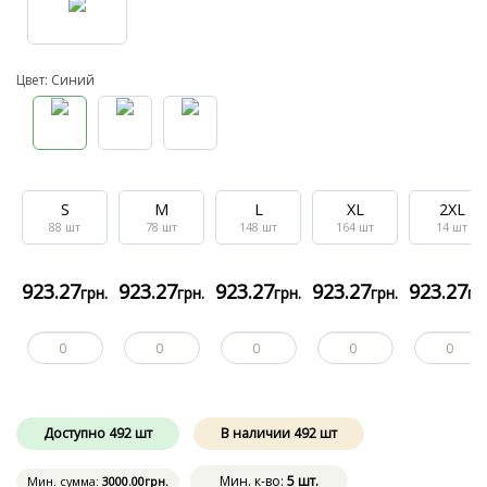
Цвет: Синий
S
M
L
XL
2XL
88
шт
78
шт
148
шт
164
шт
14
шт
923
.27
923
.27
923
.27
923
.27
923
.27
грн.
грн.
грн.
грн.
гр
Доступно
492
шт
В наличии
492
шт
Мин. к-во:
5 шт.
Мин. сумма:
3000
.00
грн.