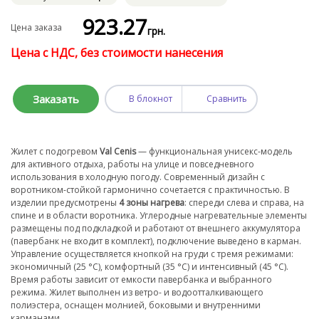
923
.27
Цена заказа
грн.
Цена с НДС, без стоимости нанесения
Заказать
В блокнот
Сравнить
Жилет с подогревом
Val Cenis
— функциональная унисекс-модель
для активного отдыха, работы на улице и повседневного
использования в холодную погоду. Современный дизайн с
воротником-стойкой гармонично сочетается с практичностью. В
изделии предусмотрены
4 зоны нагрева
: спереди слева и справа, на
спине и в области воротника. Углеродные нагревательные элементы
размещены под подкладкой и работают от внешнего аккумулятора
(павербанк не входит в комплект), подключение выведено в карман.
Управление осуществляется кнопкой на груди с тремя режимами:
экономичный (25 °C), комфортный (35 °C) и интенсивный (45 °C).
Время работы зависит от емкости павербанка и выбранного
режима. Жилет выполнен из ветро- и водоотталкивающего
полиэстера, оснащен молнией, боковыми и внутренними
карманами.