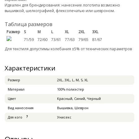
Идеален для брендирования: нанесение логотипа возможно
вышивкой, шелкографией, флексопечатью или шевроном.
Таблица размеров
Размер
S
M
L
XL
2XL
3XL
71/59
72/60
73/61
77/63
79/65
81/67
Для текстиля допустимы колебания ±5% от технических параметров
Характеристики
Pазмер
2XL, 3XL, L, M, S, XL
Материал
100% полиэстер
Цвет
Красный, Синий, Черный
Вид нанесения
Вышивка, Шеврон
Для кого
Унисекс