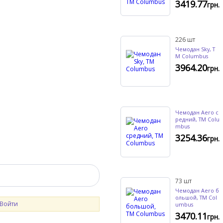
3419.77
грн.
226
шт
Чемодан Sky, T
M Columbus
3964.20
грн.
Чемодан Aero с
редний, ТМ Colu
mbus
3254.36
грн.
73
шт
Чемодан Aero б
ольшой, ТМ Col
Войти
umbus
3470.11
грн.