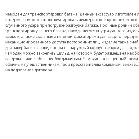
Чемодан для транспортировки багажа. Данный аксессуар изготовлен и
что дает возможность эксплуатировать чемодан в поездках, не беспоко
случайного удара при погрузке-разгрузке багажа. Прочные ролики об
транспортировку вашего багажа, находящегося внутри данного изде
замком, а также стальными петлями-фиксаторами для защиты передне
несанкционированного доступа посторонних лиц. Изделие также сна
для павербанка, с выведенным на наружный корпус гнездом для подк
чемодан можно закрепить шильд, на котором будет размещена необ
владельце или любая, необходимая вам. Чемодан, оснащенный таким 
обычным путешественникам, так и представителям компаний, выехавш
на подписание договора.