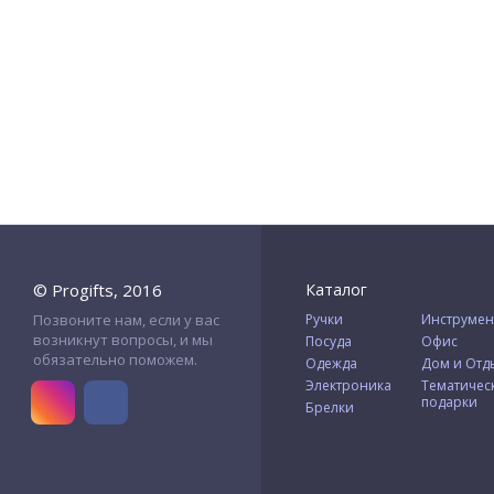
© Progifts, 2016
Каталог
Позвоните нам, если у вас
Ручки
Инструмен
возникнут вопросы, и мы
Посуда
Офис
обязательно поможем.
Одежда
Дом и Отд
Электроника
Тематичес
подарки
Брелки