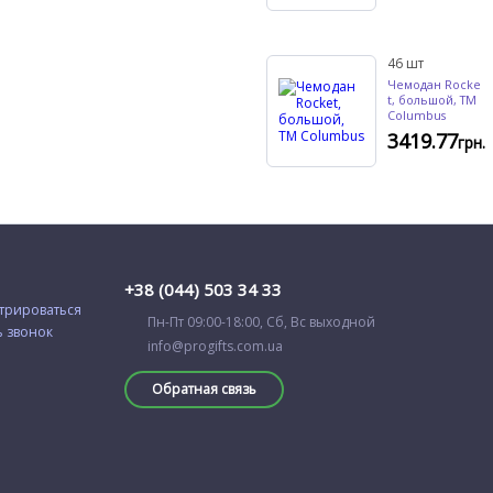
46
шт
Чемодан Rocke
t, большой, TM
Columbus
3419.77
грн.
+38 (044) 503 34 33
трироваться
Пн-Пт 09:00-18:00, Сб, Вс выходной
ь звонок
info@progifts.com.ua
Обратная связь