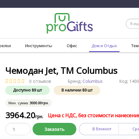
релки
Инструменты
Офис
Дом и Отдых
Тем
Чемодан Jet, TM Columbus
0 отзывов
Бренд:
Columbus
Код:
1400
Доступно
89
шт
В наличии
89
шт
Мин. сумма:
3000
.00
грн.
3964
.20
Цена с НДС, без стоимости нанесени
грн.
Заказать
В блокнот
Ср