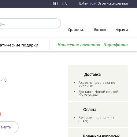
RU
|
UA
Войти
или
Зарегистрироваться
Сравнения
Блокнот
Корзина
атические подарки
Нанесение логотипа
Портфолио
Доставка
-10
Адресная доставка по
Украине
Доставка Новой почтой
по Украине
Оплата
я
Безналичный расчет
(IBAN)
авнить
Возникли вопросы?