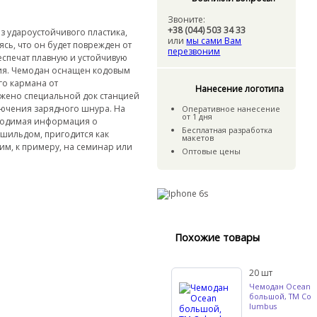
Звоните:
+38 (044) 503 34 33
з удароустойчивого пластика,
или
мы сами Вам
ясь, что он будет поврежден от
перезвоним
еспечат плавную и устойчивую
лия. Чемодан оснащен кодовым
го кармана от
Нанесение логотипа
бжено специальной док станцией
лючения зарядного шнура. На
Оперативное нанесение
от 1 дня
ходимая информация о
Бесплатная разработка
шильдом, пригодится как
макетов
им, к примеру, на семинар или
Оптовые цены
Похожие товары
20
шт
Чемодан Ocean
большой, TM Co
lumbus