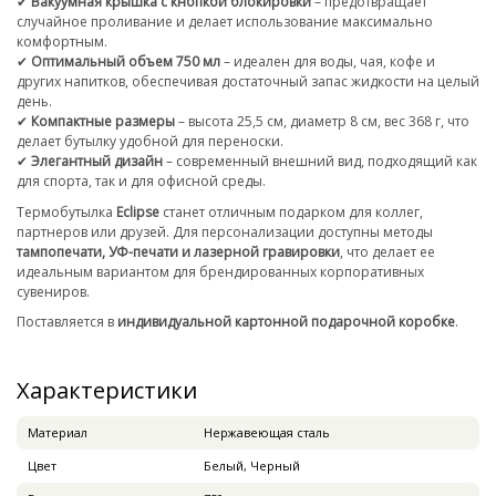
✔
Вакуумная крышка с кнопкой блокировки
– предотвращает
случайное проливание и делает использование максимально
комфортным.
✔
Оптимальный объем 750 мл
– идеален для воды, чая, кофе и
других напитков, обеспечивая достаточный запас жидкости на целый
день.
✔
Компактные размеры
– высота 25,5 см, диаметр 8 см, вес 368 г, что
делает бутылку удобной для переноски.
✔
Элегантный дизайн
– современный внешний вид, подходящий как
для спорта, так и для офисной среды.
Термобутылка
Eclipse
станет отличным подарком для коллег,
партнеров или друзей. Для персонализации доступны методы
тампопечати, УФ-печати и лазерной гравировки
, что делает ее
идеальным вариантом для брендированных корпоративных
сувениров.
Поставляется в
индивидуальной картонной подарочной коробке
.
Характеристики
Материал
Нержавеющая сталь
Цвет
Белый, Черный