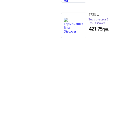
1758
шт
Термочашка B
liss, Discover
421.75
грн.