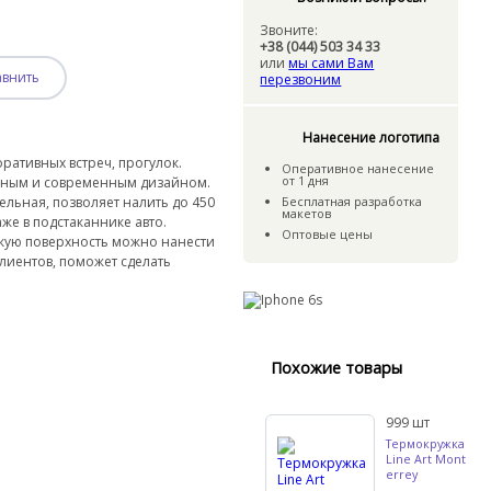
Звоните:
+38 (044) 503 34 33
или
мы сами Вам
авнить
перезвоним
Нанесение логотипа
ративных встреч, прогулок.
Оперативное нанесение
от 1 дня
ичным и современным дизайном.
ельная, позволяет налить до 450
Бесплатная разработка
макетов
же в подстаканнике авто.
Оптовые цены
дкую поверхность можно нанести
лиентов, поможет сделать
Похожие товары
999
шт
Термокружка
Line Art Mont
errey