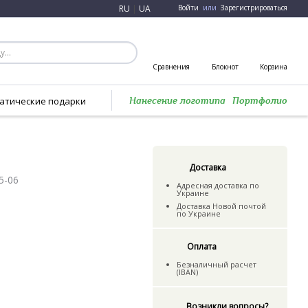
RU
|
UA
Войти
или
Зарегистрироваться
Сравнения
Блокнот
Корзина
атические подарки
Нанесение логотипа
Портфолио
Доставка
5-06
Адресная доставка по
Украине
Доставка Новой почтой
по Украине
Оплата
Безналичный расчет
(IBAN)
Возникли вопросы?