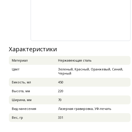
Характеристики
Материал
Нержавеющая сталь
Цвет
Зеленый, Красный, Оранжевый, Синий,
Черный
Емкость, мл
450
Высота, мм
220
Ширина, мм
70
Вид нанесения
Лазерная гравировка, УФ-печать
Вес, гр
331