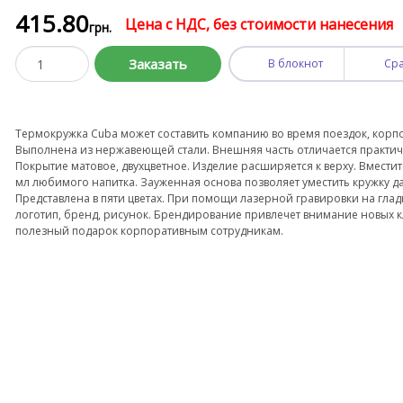
415
.80
Цена с НДС, без стоимости нанесения
грн.
Заказать
В блокнот
Ср
Термокружка Cuba может составить компанию во время поездок, корпо
Выполнена из нержавеющей стали. Внешняя часть отличается практ
Покрытие матовое, двухцветное. Изделие расширяется к верху. Вместит
мл любимого напитка. Зауженная основа позволяет уместить кружку да
Представлена в пяти цветах. При помощи лазерной гравировки на гла
логотип, бренд, рисунок. Брендирование привлечет внимание новых к
полезный подарок корпоративным сотрудникам.