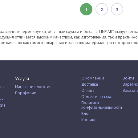
1
2
3
азличные термокружки, обычные кружки и бокалы. LINE ART выпускает ка
продукция отличается высоким качеством, как изготовления, так и практи
ое качество как самого товара, так и качество материалов, из которых то
Услуги
О компании
Войти
Доставка
Зарегис
ты
Нанесение логотипа
Оплата
Заказат
Портфолио
Обмен и возврат
ых
Политика
кие
конфиденциальности
Блог
Контакты