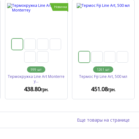
Новинка
999
шт
1261
шт
Термокружка Line Art Monterre
Термос Fiji Line Art, 500 мл
y...
438
.80
451
.08
грн.
грн.
Еще товары на странице