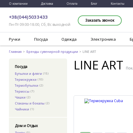
О компании
Доставка
Оплата
Блог
Контакты
+38 (044) 503 34 33
Заказать звонок
Пн-Пт 09:00-18:00, Сб, Вс выходной
Ручки
Посуда
Одежда
Электроника
Б
Главная
Бренды сувенирной продукции
LINE ART
LINE ART
Посуда
Пок
Бутылки и фляги
(15)
Термокружки
(10)
Термобутылки
(2)
Термосы
(7)
Чашки
(2)
Стаканы и бокалы
(2)
Чайники
(1)
Дом и Отдых
Зонты
(5)