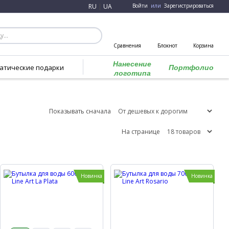
RU
|
UA
Войти
или
Зарегистрироваться
Сравнения
Блокнот
Корзина
Нанесение
атические подарки
Портфолио
логотипа
Показывать сначала
На странице
Новинка
Новинка