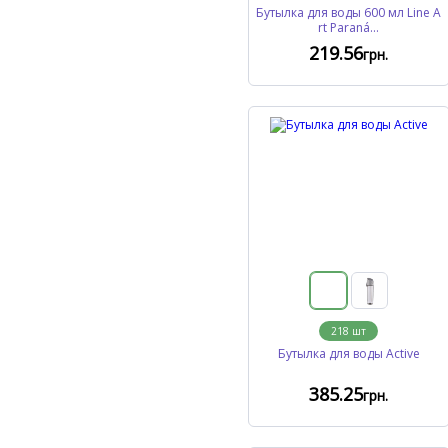
Бутылка для воды 600 мл Line A
rt Paraná...
219
.56
грн.
218
шт
Бутылка для воды Active
385
.25
грн.