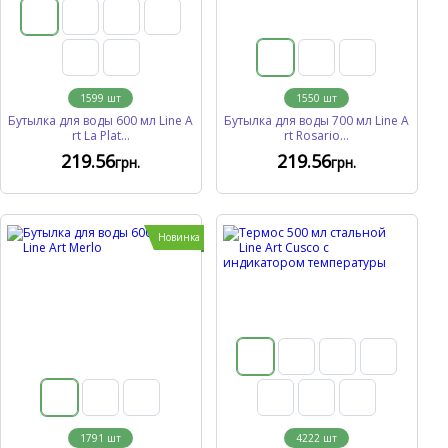
1599
шт
1550
шт
Бутылка для воды 600 мл Line A
Бутылка для воды 700 мл Line A
rt La Plat...
rt Rosario...
219
.56
219
.56
грн.
грн.
Новинка
1791
шт
4222
шт