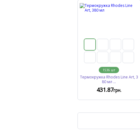
1536
шт
Термокружка Rhodes Line Art, 3
80 мл ...
431
.87
грн.