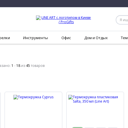
релки
Инструменты
Офис
Дом и Отдых
Тем
азано:
1
-
18
из
45
товаров