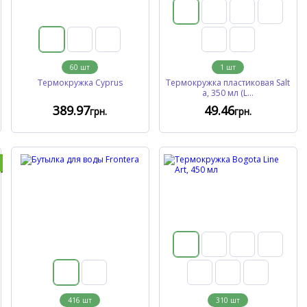
60
шт
1
шт
Термокружка Cyprus
Термокружка пластиковая Salt
a, 350 мл (L...
389
.97
49
.46
грн.
грн.
416
шт
310
шт