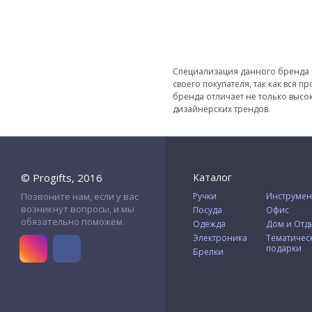
Специализация данного бренда р
своего покупателя, так как вся 
бренда отличает не только высок
дизайнерских трендов.
© Progifts, 2016
Каталог
Позвоните нам, если у вас
Ручки
Инструмен
возникнут вопросы, и мы
Посуда
Офис
обязательно поможем.
Одежда
Дом и Отд
Электроника
Тематичес
подарки
Брелки