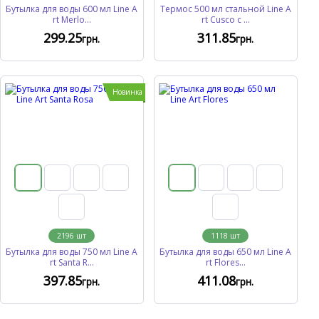
Бутылка для воды 600 мл Line A
Термос 500 мл стальной Line A
rt Merlo...
rt Cusco с ...
299
.25
311
.85
грн.
грн.
Новинка
2196
шт
1118
шт
Бутылка для воды 750 мл Line A
Бутылка для воды 650 мл Line A
rt Santa R...
rt Flores...
397
.85
411
.08
грн.
грн.