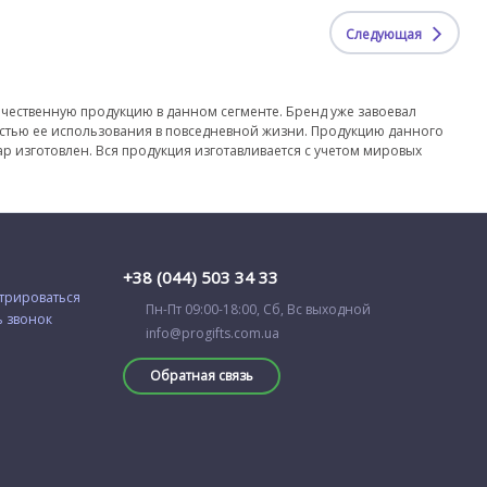
Следующая
чественную продукцию в данном сегменте. Бренд уже завоевал
чностью ее использования в повседневной жизни. Продукцию данного
вар изготовлен. Вся продукция изготавливается с учетом мировых
+38 (044) 503 34 33
трироваться
Пн-Пт 09:00-18:00, Сб, Вс выходной
ь звонок
info@progifts.com.ua
Обратная связь