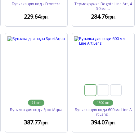
Бутылка для воды Frontera
Термокружка Bogota Line Art, 4
50 мл ...
229
.64
284
.76
грн.
грн.
71
шт
1800
шт
Бутылка для воды SportAqua
Бутылка для води 600 мл Line A
rt Lens...
387
.77
394
.07
грн.
грн.