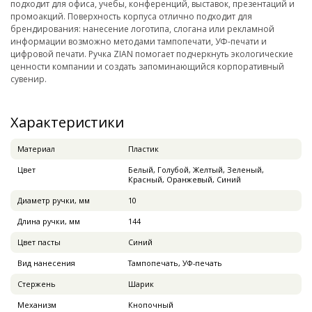
подходит для офиса, учебы, конференций, выставок, презентаций и
промоакций. Поверхность корпуса отлично подходит для
брендирования: нанесение логотипа, слогана или рекламной
информации возможно методами тампопечати, УФ-печати и
цифровой печати. Ручка ZIAN помогает подчеркнуть экологические
ценности компании и создать запоминающийся корпоративный
сувенир.
Характеристики
Материал
Пластик
Цвет
Белый, Голубой, Желтый, Зеленый,
Красный, Оранжевый, Синий
Диаметр ручки, мм
10
Длина ручки, мм
144
Цвет пасты
Синий
Вид нанесения
Тампопечать, УФ-печать
Стержень
Шарик
Механизм
Кнопочный