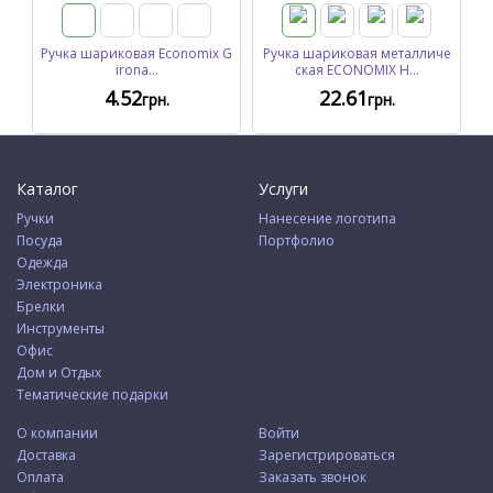
Ручка шариковая Economix G
Ручка шариковая металличе
irona...
ская ECONOMIX H...
4
.52
22
.61
грн.
грн.
Каталог
Услуги
Ручки
Нанесение логотипа
Посуда
Портфолио
Одежда
Электроника
Брелки
Инструменты
Офис
Дом и Отдых
Тематические подарки
О компании
Войти
Доставка
Зарегистрироваться
Оплата
Заказать звонок