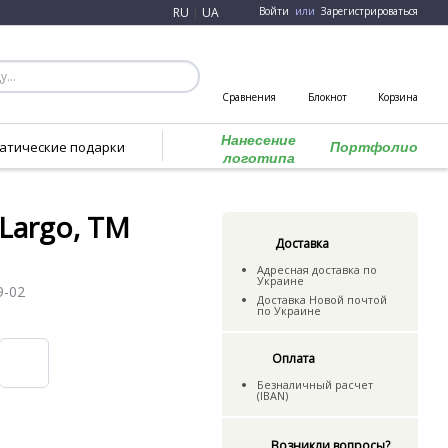
RU
|
UA
Войти
или
Зарегистрироваться
Сравнения
Блокнот
Корзина
Нанесение
атические подарки
Портфолио
логотипа
Largo, TM
Доставка
Адресная доставка по
Украине
9-02
Доставка Новой почтой
по Украине
Оплата
Безналичный расчет
(IBAN)
Возникли вопросы?