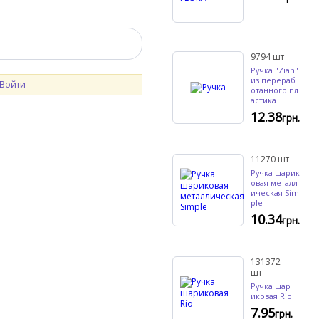
9794
шт
Ручка "Zian"
из перераб
Войти
отанного пл
астика
12.38
грн.
11270
шт
Ручка шарик
овая металл
ическая Sim
ple
10.34
грн.
131372
шт
Ручка шар
иковая Rio
7.95
грн.