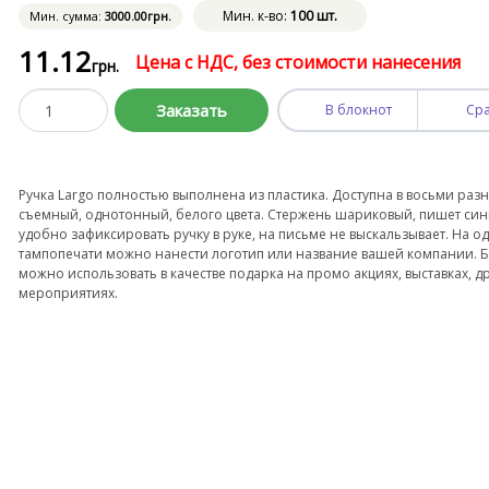
Мин. к-во:
100 шт.
Мин. сумма:
3000
.00
грн.
11
.12
Цена с НДС, без стоимости нанесения
грн.
Заказать
В блокнот
Ср
Ручка Largo полностью выполнена из пластика. Доступна в восьми раз
съемный, однотонный, белого цвета. Стержень шариковый, пишет син
удобно зафиксировать ручку в руке, на письме не выскальзывает. На
тампопечати можно нанести логотип или название вашей компании.
можно использовать в качестве подарка на промо акциях, выставках, 
мероприятиях.