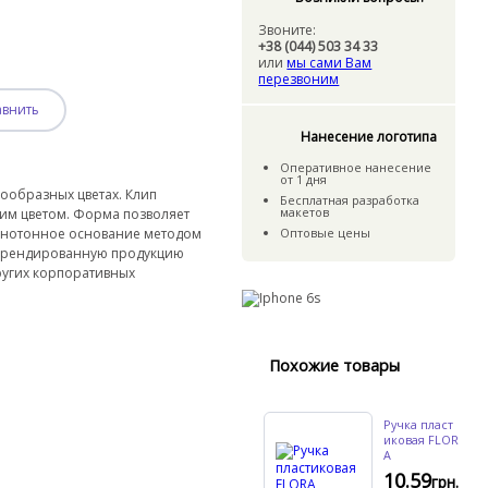
Звоните:
+38 (044) 503 34 33
или
мы сами Вам
перезвоним
авнить
Нанесение логотипа
Оперативное нанесение
от 1 дня
нообразных цветах. Клип
Бесплатная разработка
макетов
им цветом. Форма позволяет
 однотонное основание методом
Оптовые цены
 Брендированную продукцию
других корпоративных
Похожие товары
Ручка пласт
иковая FLOR
A
10.59
грн.