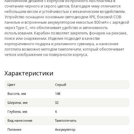
лаконичном дизайне с корпусом из прочного ABS-пластика в
сочетании черного и серого цветов, благодаря чему отличается
небольшим весом и устойчивостью к механическим воздействиям.
Устройство оснащено основным светодиодом XPE, боковой COB-
панелью и встроенным аккумулятором емкостью 800 мАч с зарядкой
через Type-C, что обеспечивает удобство и автономность
использования. Карабин позволяет закрепить фонарик на рюкзаке,
поясе или снаряжении. Изделие подходит в качестве
корпоративного подарка и рекламного сувенира, а нанесение
логотипа возможно методом тампопечати, который обеспечивает
четкое изображение на поверхности корпуса.
Характеристики
Цвет
Серый
Высота, мм
168
Ширина, мм
32
Глубина, мм
6
Вид нанесения
Тампопечать
Питание
Аккумулятор