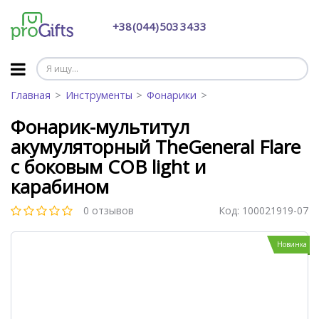
+38 (044) 503 34 33
Главная
Инструменты
Фонарики
Фонарик-мультитул
акумуляторный TheGeneral Flare
с боковым COB light и
карабином
0 отзывов
Код:
100021919-07
Новинка