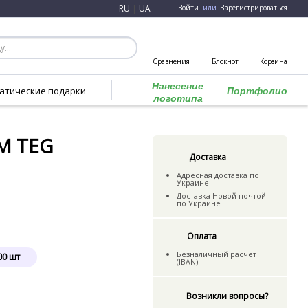
RU
|
UA
Войти
или
Зарегистрироваться
Сравнения
Блокнот
Корзина
Нанесение
атические подарки
Портфолио
логотипа
TM TEG
Доставка
Адресная доставка по
Украине
Доставка Новой почтой
по Украине
Оплата
Безналичный расчет
00
шт
(IBAN)
Возникли вопросы?