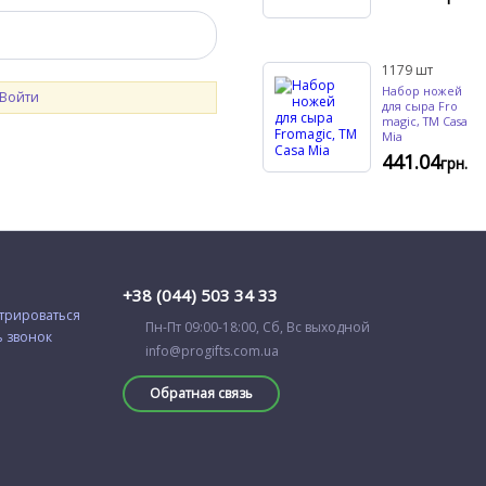
1179
шт
Набор ножей
Войти
для сыра Fro
magic, TM Casa
Mia
441.04
грн.
+38 (044) 503 34 33
трироваться
Пн-Пт 09:00-18:00, Сб, Вс выходной
ь звонок
info@progifts.com.ua
Обратная связь