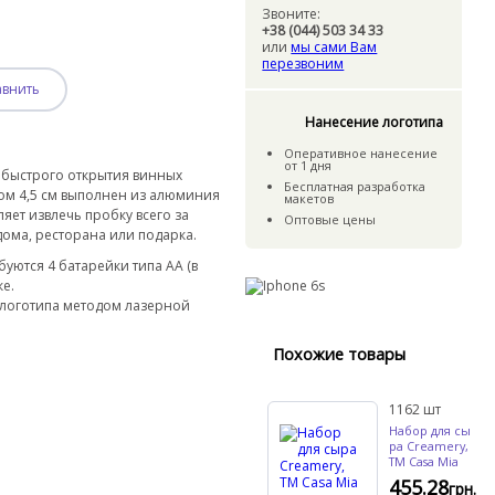
Звоните:
+38 (044) 503 34 33
или
мы сами Вам
перезвоним
авнить
Нанесение логотипа
Оперативное нанесение
от 1 дня
 быстрого открытия винных
Бесплатная разработка
ром 4,5 см выполнен из алюминия
макетов
ляет извлечь пробку всего за
Оптовые цены
дома, ресторана или подарка.
буются 4 батарейки типа AA (в
ке.
 логотипа методом лазерной
Похожие товары
1162
шт
Набор для сы
ра Creamery,
TM Casa Mia
455.28
грн.