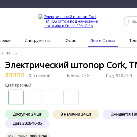
релки
Инструменты
Офис
Дом и Отдых
Тем
rk, TM TEG
Электрический штопор Cork, 
0 отзывов
Бренд:
TEG
Код:
9107-04
Цвет: Красный
Доступно
24
шт
В наличии
24
шт
Ожидается
18
Дата
2026-10-05
Мин. сумма:
3000
.00
грн.