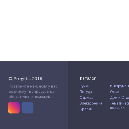
© Progifts, 2016
Каталог
Позвоните нам, если у вас
Ручки
Инструмен
возникнут вопросы, и мы
Посуда
Офис
обязательно поможем.
Одежда
Дом и Отд
Электроника
Тематичес
подарки
Брелки