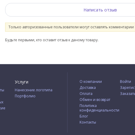
Написать отзыв
Только авторизованные пользователи могут оставлять комментарии
Будьте первыми, кто оставит отзыв к даному товару.
Услуги
О компании
Войти
Доставка
Зарегис
ты
Нанесение логотипа
Оплата
Заказат
Портфолио
Обмен и возврат
ых
Политика
кие
конфиденциальности
Блог
Контакты