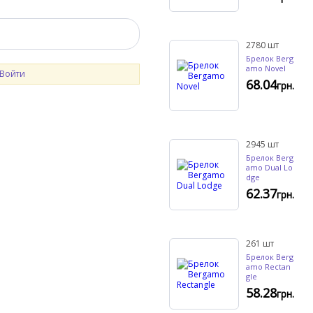
2780
шт
Брелок Berg
amo Novel
Войти
68.04
грн.
2945
шт
Брелок Berg
amo Dual Lo
dge
62.37
грн.
261
шт
Брелок Berg
amo Rectan
gle
58.28
грн.