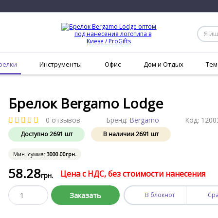
релки
Инструменты
Офис
Дом и Отдых
Тем
Брелок Bergamo Lodge
0 отзывов
Бренд:
Bergamo
Код:
1200
Доступно
2691
шт
В наличии
2691
шт
Мин. сумма:
3000
.00
грн.
58
.28
Цена с НДС, без стоимости нанесения
грн.
Заказать
В блокнот
Ср