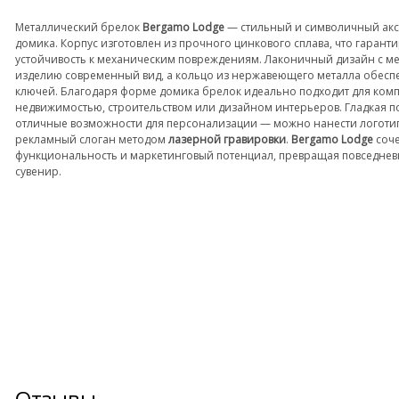
Металлический брелок
Bergamo Lodge
— стильный и символичный акс
домика. Корпус изготовлен из прочного цинкового сплава, что гаранти
устойчивость к механическим повреждениям. Лаконичный дизайн с ме
изделию современный вид, а кольцо из нержавеющего металла обесп
ключей. Благодаря форме домика брелок идеально подходит для комп
недвижимостью, строительством или дизайном интерьеров. Гладкая п
отличные возможности для персонализации — можно нанести логотип
рекламный слоган методом
лазерной гравировки
.
Bergamo Lodge
соче
функциональность и маркетинговый потенциал, превращая повседнев
сувенир.
Отзывы