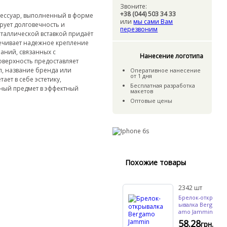
Звоните:
+38 (044) 503 34 33
ессуар, выполненный в форме
или
мы сами Вам
рует долговечность и
перезвоним
таллической вставкой придаёт
ечивает надежное крепление
аний, связанных с
Нанесение логотипа
оверхность предоставляет
, название бренда или
Оперативное нанесение
от 1 дня
тает в себе эстетику,
Бесплатная разработка
ный предмет в эффектный
макетов
Оптовые цены
Похожие товары
2342
шт
Брелок-откр
ывалка Berg
amo Jammin
58.28
грн.