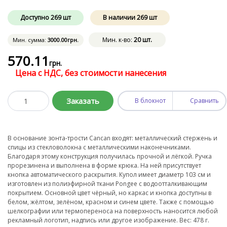
Доступно
269
шт
В наличии
269
шт
Мин. к-во:
20 шт.
Мин. сумма:
3000
.00
грн.
570
.11
грн.
Цена с НДС, без стоимости нанесения
Заказать
В блокнот
Сравнить
В основание зонта-трости Cancan входят: металлический стержень и
спицы из стекловолокна с металлическими наконечниками.
Благодаря этому конструкция получилась прочной и лёгкой. Ручка
прорезинена и выполнена в форме крюка. На ней присутствует
кнопка автоматического раскрытия. Купол имеет диаметр 103 см и
изготовлен из полиэфирной ткани Pongee с водоотталкивающим
покрытием. Основной цвет чёрный, но каркас и кнопка доступны в
белом, жёлтом, зелёном, красном и синем цвете. Также с помощью
шелкографии или термопереноса на поверхность наносится любой
рекламный логотип, надпись или другое изображение. Вес: 478 г.