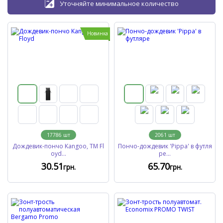
Уточняйте минимальное количество
Новинка
17786
шт
2061
шт
Дождевик-пончо Kangoo, TM Fl
Пончо-дождевик 'Pippa' в футля
oyd...
ре...
30
.51
65
.70
грн.
грн.