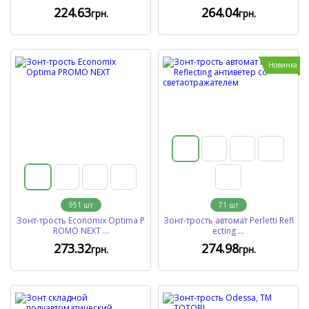
224
.63
264
.04
грн.
грн.
Новинка
951
шт
71
шт
Зонт-трость Economix Optima P
Зонт-трость автомат Perletti Refl
ROMO NEXT ...
ecting ...
273
.32
274
.98
грн.
грн.