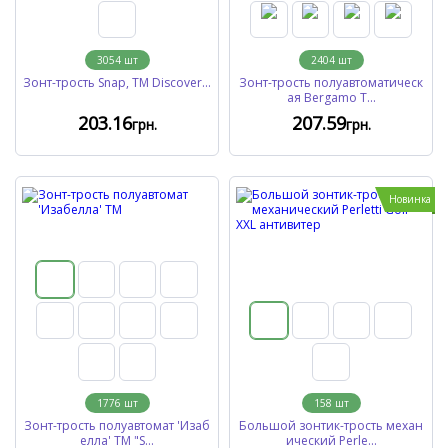
3054
шт
2404
шт
Зонт-трость Snap, ТМ Discover...
Зонт-трость полуавтоматическ
ая Bergamo T...
203
.16
207
.59
грн.
грн.
Новинка
1776
шт
158
шт
Зонт-трость полуавтомат 'Изаб
Большой зонтик-трость механ
елла' ТМ "S...
ический Perle...