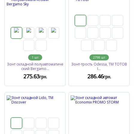
1
шт
2798
шт
Зонт складной полуавтоматиче
Зонт-трость Odessa, ТМ ТОТОB
ский Bergamo...
I...
275
.63
286
.46
грн.
грн.