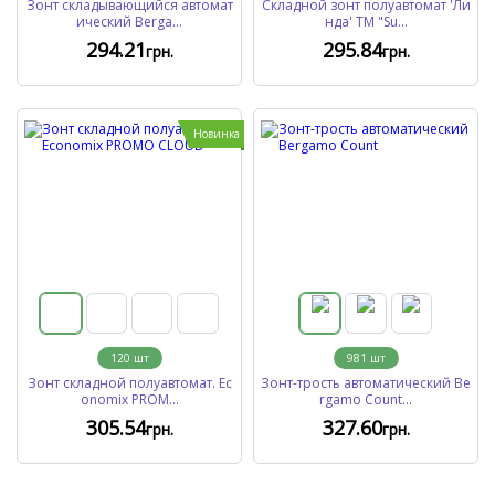
Зонт складывающийся автомат
Складной зонт полуавтомат 'Ли
ический Berga...
нда' ТМ "Su...
294
.21
295
.84
грн.
грн.
Новинка
120
шт
981
шт
Зонт складной полуавтомат. Ec
Зонт-трость автоматический Be
onomix PROM...
rgamo Count...
305
.54
327
.60
грн.
грн.