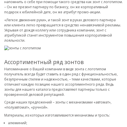
напомнить о себе при помощи такого средства как зонт с логотипом.
– Он же презент партнеру по бизнесу, он же корпоративный
подарок к юбилейной дате, он же атрибут промо-акции.
«Легкое движение руки», и такой зонт в руках делового партнера
или клиента легко превращается в средство ненавязчивой рекламы.
Укрывая от дождя коллегу или сотрудника компании, зонт с
атрибутикой станет инструментом повышения корпоративной
лояльности.
Ассортиментный ряд зонтов
Напоминание о Вашей компании в виде зонта с логотипом
получатель всегда будет ставить в один ряд с функциональностью,
безупречным стилем и надежностью, – теми качествами, которые
отличают каждую позицию нашего ассортиментного ряда. Ведь
зонты для нашего каталога предоставляют партнеры только с
проверенной деловой репутацией.
Среди наших предложений – зонты с механизмами «автомат»,
«полуавтомат», «ручной».
Материалы, из которых изготавливаются механизмы и трость:
алюминий;