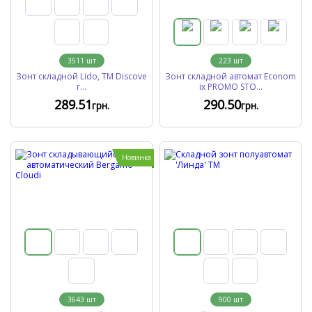
3511
шт
223
шт
Зонт складной Lido, TM Discove
Зонт складной автомат Econom
r...
ix PROMO STO...
289
.51
290
.50
грн.
грн.
Новинка
3643
шт
900
шт