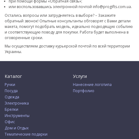
при помощи формы «Обратная связь»;
или воспользовавшись электронной почтой info@progifts.com.ua.
Остались вопросы или затрудняетесь в выборе? – Закажите
обратный звонок! Опытные консультанты обговорят с Вами детали
макета, помогут подобрать модель, идеально подходящую событию
и соответствующую поводу для покупки. Работа будет выполнена в
оговоренные сроки.
Мы осуществляем доставку курьерской почтой по всей территории
Украины.
Каталог
Услуги
Ручки
Нанесение логотипа
Посуда
Портфолио
Одежда
Электроника
Брелки
Инструменты
Офис
Дом и Отдых
Тематические подарки