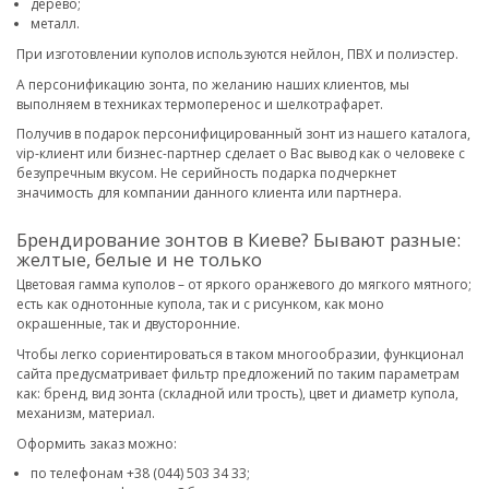
дерево;
металл.
При изготовлении куполов используются нейлон, ПВХ и полиэстер.
А персонификацию зонта, по желанию наших клиентов, мы
выполняем в техниках термоперенос и шелкотрафарет.
Получив в подарок персонифицированный зонт из нашего каталога,
vip-клиент или бизнес-партнер сделает о Вас вывод как о человеке с
безупречным вкусом. Не серийность подарка подчеркнет
значимость для компании данного клиента или партнера.
Брендирование зонтов в Киеве? Бывают разные:
желтые, белые и не только
Цветовая гамма куполов – от яркого оранжевого до мягкого мятного;
есть как однотонные купола, так и с рисунком, как моно
окрашенные, так и двусторонние.
Чтобы легко сориентироваться в таком многообразии, функционал
сайта предусматривает фильтр предложений по таким параметрам
как: бренд, вид зонта (складной или трость), цвет и диаметр купола,
механизм, материал.
Оформить заказ можно:
по телефонам +38 (044) 503 34 33;