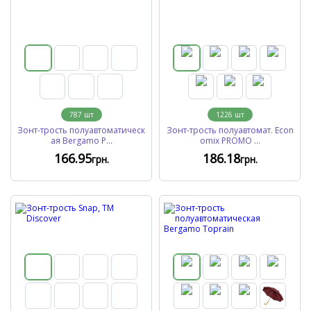
787
шт
1226
шт
Зонт-трость полуавтоматическ
Зонт-трость полуавтомат. Econ
ая Bergamo P...
omix PROMO ...
166
.95
186
.18
грн.
грн.