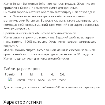
Жилет Stream BW women Sol's – это женская модель. Жилет имеет
приталенный крой, в комплекте сумка для хранения.
Высокий воротник-стойка обеспечивает защиту шеи от холода и
ветра. Основная застежка – крепкая нейлоновая молния с
металлическим бегунком. Боковые карманы также застегиваются с
помощью нейлоновых молний. Цвет молний совпадает с основным
оттенком изделия.
Проймы и низ жилета обшиты эластичной тесьмой.
Жилет сшит из прочного материала. Верхний слой, подкладка и
наполнитель – 100% полиэстер. Жилет имеет водоотталкивающее
покрытие.
Модель можно стирать в стиральной машине с использованием
приложений, в которых температура воды не выше 40 градусов.
Жилет предназначен для повседневной носки.
Таблица размеров
Розмір
S
M
L
XL
2XL
60/48
62/51
63/54
64/57
65/60
Для текстиля допустимы колебания ±5% от технических параметров
Характеристики