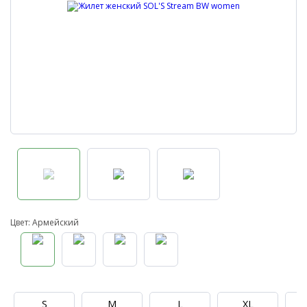
Цвет: Армейский
S
M
L
XL