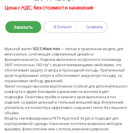
Цена с НДС, без стоимости нанесения
Заказать
В блокнот
Сравнить
Мужской жилет
SOL’S Wave men
— лёгкая и практичная модель для
межсезонья, сочетающая современный дизайн и
функциональность. Изделие выполнено из прочного полиамида
380T плотностью 180 г/м² с водоотталкивающими свойствами, что
обеспечивает защиту от ветра и прохладной погоды. Приталенный
крой подчёркивает силуэт и обеспечивает аккуратную посадку, не
ограничивая свободу движений.
Жилет оснащён высоким воротником-стойкой для дополнительного
комфорта и двумя боковыми карманами на молнии в цвет
подкладки. Окантовка пройм и нижнего края выполнена в тон
изделия, создавая цельный и стильный внешний вид. Внутренний
утеплитель из полиэстера эффективно сохраняет тепло без лишнего
объёма.
Модель сертифицирована PETA-Approved Vegan и подходит для
корпоративной одежды. Нанесение логотипа возможно методом
вышивки, флексопечати или с использованием шевронов.