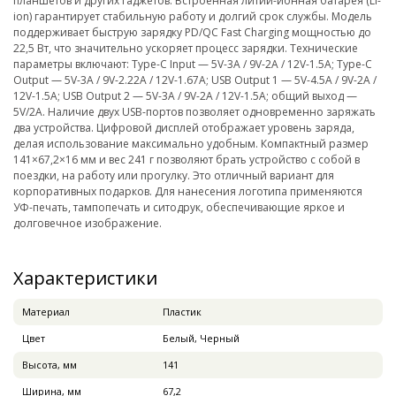
планшетов и других гаджетов. Встроенная литий-ионная батарея (Li-
ion) гарантирует стабильную работу и долгий срок службы. Модель
поддерживает быструю зарядку PD/QC Fast Charging мощностью до
22,5 Вт, что значительно ускоряет процесс зарядки. Технические
параметры включают: Type-C Input — 5V-3A / 9V-2A / 12V-1.5A; Type-C
Output — 5V-3A / 9V-2.22A / 12V-1.67A; USB Output 1 — 5V-4.5A / 9V-2A /
12V-1.5A; USB Output 2 — 5V-3A / 9V-2A / 12V-1.5A; общий выход —
5V/2A. Наличие двух USB-портов позволяет одновременно заряжать
два устройства. Цифровой дисплей отображает уровень заряда,
делая использование максимально удобным. Компактный размер
141×67,2×16 мм и вес 241 г позволяют брать устройство с собой в
поездки, на работу или прогулку. Это отличный вариант для
корпоративных подарков. Для нанесения логотипа применяются
УФ-печать, тампопечать и ситодрук, обеспечивающие яркое и
долговечное изображение.
Характеристики
Материал
Пластик
Цвет
Белый, Черный
Высота, мм
141
Ширина, мм
67,2