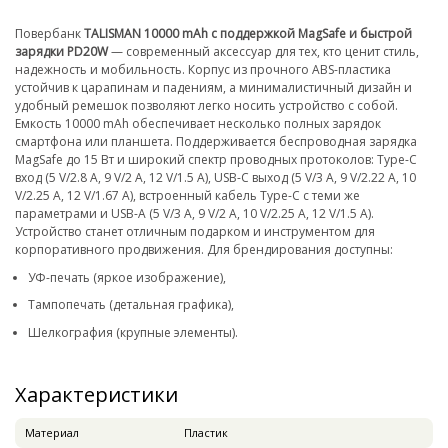
Повербанк
TALISMAN 10000 mAh с поддержкой MagSafe и быстрой
зарядки PD20W
— современный аксессуар для тех, кто ценит стиль,
надежность и мобильность. Корпус из прочного ABS-пластика
устойчив к царапинам и падениям, а минималистичный дизайн и
удобный ремешок позволяют легко носить устройство с собой.
Емкость 10000 mAh обеспечивает несколько полных зарядок
смартфона или планшета. Поддерживается беспроводная зарядка
MagSafe до 15 Вт и широкий спектр проводных протоколов: Type-C
вход (5 V/2.8 A, 9 V/2 A, 12 V/1.5 A), USB-C выход (5 V/3 A, 9 V/2.22 A, 10
V/2.25 A, 12 V/1.67 A), встроенный кабель Type-C с теми же
параметрами и USB-A (5 V/3 A, 9 V/2 A, 10 V/2.25 A, 12 V/1.5 A).
Устройство станет отличным подарком и инструментом для
корпоративного продвижения. Для брендирования доступны:
УФ-печать (яркое изображение),
Тампопечать (детальная графика),
Шелкография (крупные элементы).
Характеристики
Материал
Пластик