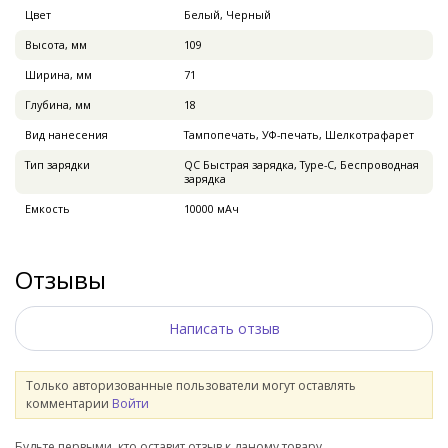
Цвет
Белый, Черный
Высота, мм
109
Ширина, мм
71
Глубина, мм
18
Вид нанесения
Тампопечать, УФ-печать, Шелкотрафарет
Тип зарядки
QC Быстрая зарядка, Type-C, Беспроводная
зарядка
Емкость
10000 мАч
Отзывы
Написать отзыв
Только авторизованные пользователи могут оставлять
комментарии
Войти
Будьте первыми, кто оставит отзыв к даному товару.