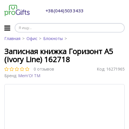
+38 (044) 503 34 33
Главная
Офис
Блокноты
Записная книжка Горизонт А5
(Ivory Line) 162718
0 отзывов
Код:
16271965
Бренд:
Mem'O! ТМ