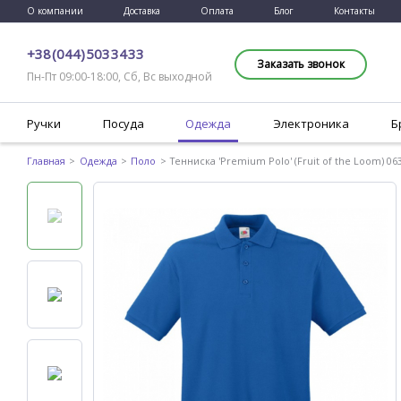
О компании
Доставка
Оплата
Блог
Контакты
+38 (044) 503 34 33
Заказать звонок
Пн-Пт 09:00-18:00, Сб, Вс выходной
Ручки
Посуда
Одежда
Электроника
Б
Главная
Одежда
Поло
Тенниска 'Premium Polo' (Fruit of the Loom) 06