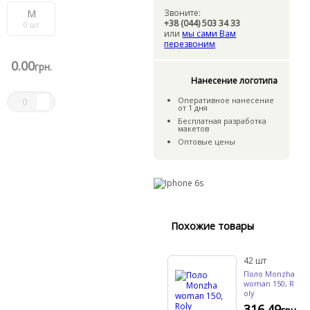
Звоните:
M
+38 (044) 503 34 33
0
шт
или
мы сами Вам
перезвоним
0
.00
.
грн.
Нанесение логотипа
Оперативное нанесение
от 1 дня
Бесплатная разработка
макетов
Оптовые цены
Похожие товары
42
шт
Поло Monzha
woman 150, R
oly
316.49