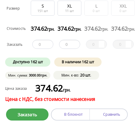
S
XL
L
XXL
Размер
151
шт
11
шт
0
шт
0
шт
374
.62
374
.62
374
.62
374
.62
Стоимость
грн.
грн.
грн.
грн
Заказать
Доступно
162
шт
В наличии
162
шт
Мин. к-во:
20 шт.
Мин. сумма:
3000
.00
грн.
374
.62
Цена заказа
грн.
Цена с НДС, без стоимости нанесения
Заказать
В блокнот
Сравнить