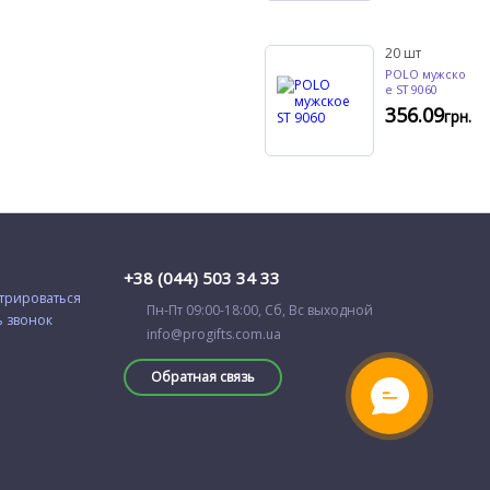
20
шт
POLO мужско
е ST 9060
356.09
грн.
+38 (044) 503 34 33
трироваться
Пн-Пт 09:00-18:00, Сб, Вс выходной
ь звонок
info@progifts.com.ua
Обратная связь