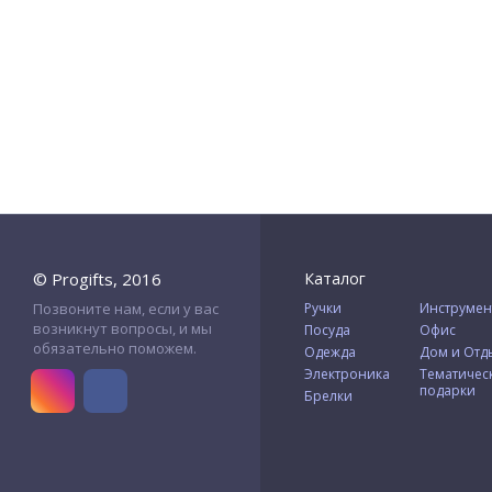
© Progifts, 2016
Каталог
Позвоните нам, если у вас
Ручки
Инструмен
возникнут вопросы, и мы
Посуда
Офис
обязательно поможем.
Одежда
Дом и Отд
Электроника
Тематичес
подарки
Брелки