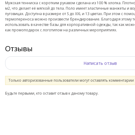
Мужская тенниска с коротким рукавом сделана из 100 % хлопка. Плотнос
м2, что делает её мягкой до тела. Поло имеет эластичные манжеты и во
пуговицах. Доступна в размере от S до XXL и 13 цветах. При этом с п
термопереноса можно произвести брендирование. Благодаря этому т
использовать в качестве базы для корпоративной одежды, так как мо
как промоподарок с логотипом на различных мероприятиях.
Отзывы
Написать отзыв
Только авторизованные пользователи могут оставлять комментарии
Будьте первыми, кто оставит отзыв к даному товару.