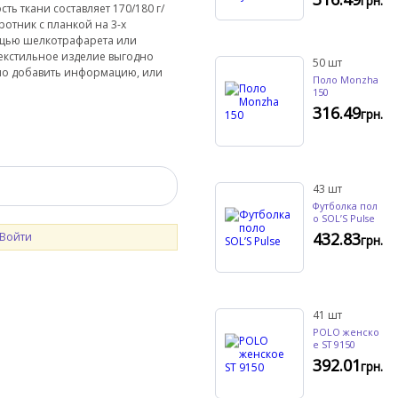
грн.
ть ткани составляет 170/180 г/
ротник с планкой на 3-х
омощью шелкотрафарета или
екстильное изделие выгодно
50
шт
жно добавить информацию, или
Поло Monzha
150
316.49
грн.
43
шт
Футболка пол
о SOL’S Pulse
432.83
Войти
грн.
41
шт
POLO женско
е ST 9150
392.01
грн.