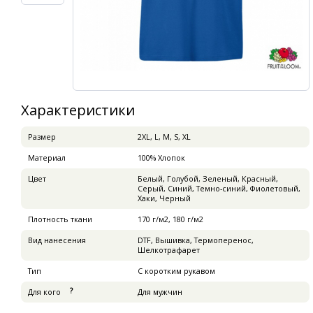
Характеристики
Pазмер
2XL, L, M, S, XL
Материал
100% Хлопок
Цвет
Белый, Голубой, Зеленый, Красный,
Серый, Синий, Темно-синий, Фиолетовый,
Хаки, Черный
Плотность ткани
170 г/м2, 180 г/м2
Вид нанесения
DTF, Вышивка, Термоперенос,
Шелкотрафарет
Тип
С коротким рукавом
Для кого
Для мужчин