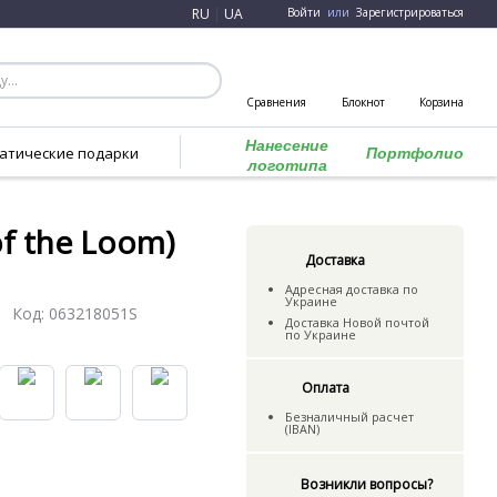
RU
|
UA
Войти
или
Зарегистрироваться
Сравнения
Блокнот
Корзина
Нанесение
атические подарки
Портфолио
логотипа
of the Loom)
Доставка
Адресная доставка по
Украине
Код:
063218051S
Доставка Новой почтой
по Украине
Оплата
Безналичный расчет
(IBAN)
Возникли вопросы?