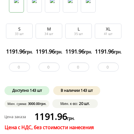
S
M
L
XL
33
шт
34
шт
35
шт
41
шт
1191
.96
1191
.96
1191
.96
1191
.96
грн.
грн.
грн.
грн.
Доступно
143
шт
В наличии
143
шт
Мин. к-во:
20 шт.
Мин. сумма:
3000
.00
грн.
1191
.96
Цена заказа
грн.
Цена с НДС, без стоимости нанесения