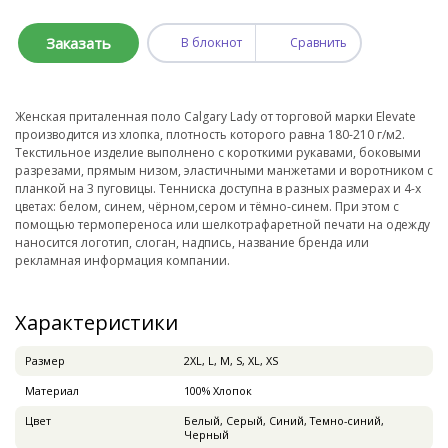
Заказать
В блокнот
Сравнить
Женская приталенная поло Calgary Lady от торговой марки Elevate
производится из хлопка, плотность которого равна 180-210 г/м2.
Текстильное изделие выполнено с короткими рукавами, боковыми
разрезами, прямым низом, эластичными манжетами и воротником с
планкой на 3 пуговицы. Тенниска доступна в разных размерах и 4-х
цветах: белом, синем, чёрном,сером и тёмно-синем. При этом с
помощью термопереноса или шелкотрафаретной печати на одежду
наносится логотип, слоган, надпись, название бренда или
рекламная информация компании.
Характеристики
Pазмер
2XL, L, M, S, XL, XS
Материал
100% Хлопок
Цвет
Белый, Серый, Синий, Темно-синий,
Черный