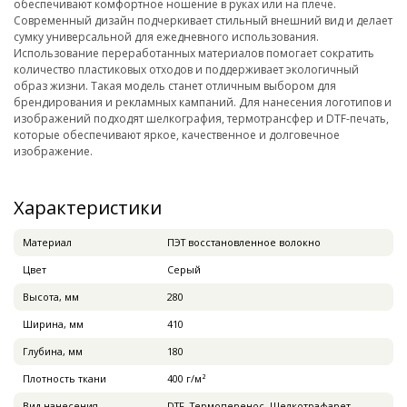
обеспечивают комфортное ношение в руках или на плече.
Современный дизайн подчеркивает стильный внешний вид и делает
сумку универсальной для ежедневного использования.
Использование переработанных материалов помогает сократить
количество пластиковых отходов и поддерживает экологичный
образ жизни. Такая модель станет отличным выбором для
брендирования и рекламных кампаний. Для нанесения логотипов и
изображений подходят шелкография, термотрансфер и DTF-печать,
которые обеспечивают яркое, качественное и долговечное
изображение.
Характеристики
Материал
ПЭТ восстановленное волокно
Цвет
Серый
Высота, мм
280
Ширина, мм
410
Глубина, мм
180
Плотность ткани
400 г/м²
Вид нанесения
DTF, Термоперенос, Шелкотрафарет