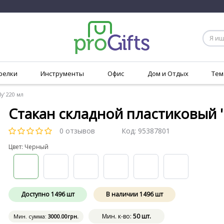
релки
Инструменты
Офис
Дом и Отдых
Тем
y' 220 мл
Стакан складной пластиковый 'D
0 отзывов
Код:
95387801
Цвет: Черный
Доступно
1496
шт
В наличии
1496
шт
Мин. к-во:
50 шт.
Мин. сумма:
3000
.00
грн.