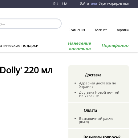
RU
|
UA
Войти
или
Зарегистрироваться
Сравнения
Блокнот
Корзина
Нанесение
атические подарки
Портфолио
логотипа
olly' 220 мл
Доставка
Адресная доставка по
Украине
Доставка Новой почтой
по Украине
Оплата
Безналичный расчет
(IBAN)
Возникли вопросы?