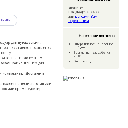
Звоните:
+38 (044) 503 34 33
или
мы сами Вам
авнить
перезвоним
Нанесение логотипа
ссуар для путешествий,
Оперативное нанесение
от 1 дня
позволяет легко носить его с
 поясу.
Бесплатная разработка
макетов
прочностью. В сложенном
Оптовые цены
зовать как контейнер для
м и компактным. Доступен в
озволяет нанести логотип или
арок или промо-сувенир.