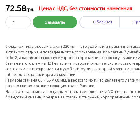
72
.58
Цена с НДС, без стоимости нанесения
грн.
Заказать
В блокнот
Ср
Складной пластиковый стакан 220 мл — это удобный и практичный аксе
активного отдыха и повседневного использования. Компактный дизайн 
собой, а карабин на корпусе упрощает крепление к рюкзаку, сумке или
Стакан изготовлен из ПЭТ-пластика, который отличается легкостью и 
состоянии он превращается в удобный футляр, который можно исполь
таблеток, сахара или других мелочей.
Размеры стакана 68 × 85 × 68 мм, а вес всего 45 г, что делает его легки
разных цветах, соответствующих шкале Pantone.
Для персонализации доступны методы тампопечати и УФ-печати, что п
брендовый дизайн, превращая стакан в стильный корпоративный под