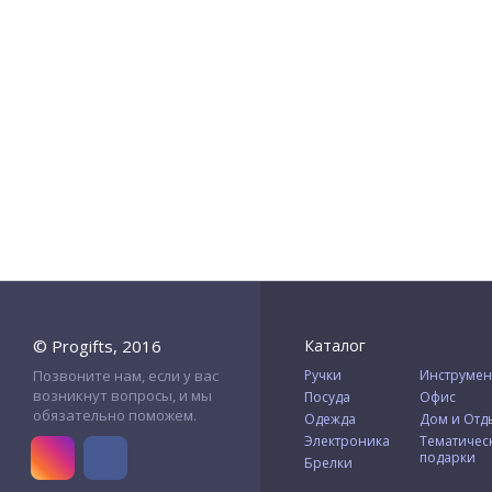
© Progifts, 2016
Каталог
Позвоните нам, если у вас
Ручки
Инструмен
возникнут вопросы, и мы
Посуда
Офис
обязательно поможем.
Одежда
Дом и Отд
Электроника
Тематичес
подарки
Брелки