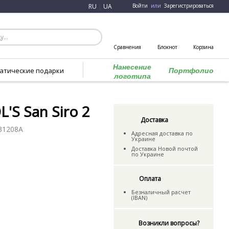
RU
|
UA
Войти
или
Зарегистрироваться
Сравнения
Блокнот
Корзина
Нанесение
атические подарки
Портфолио
логотипа
S San Siro 2
Доставка
31208A
Адресная доставка по
Украине
Доставка Новой почтой
по Украине
Оплата
Безналичный расчет
(IBAN)
Возникли вопросы?