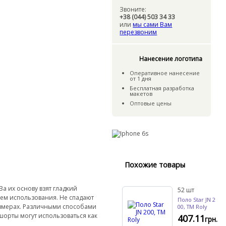
.
Звоните:
+38 (044) 503 34 33
или
мы сами Вам
перезвоним
Нанесение логотипа
Оперативное нанесение
от 1 дня
Бесплатная разработка
макетов
Оптовые цены
Похожие товары
а их основу взят гладкий
52
шт
нем использования. Не спадают
Поло Star JN 2
размерах. Различными способами
00, TM Roly
шорты могут использоваться как
407.11
грн.