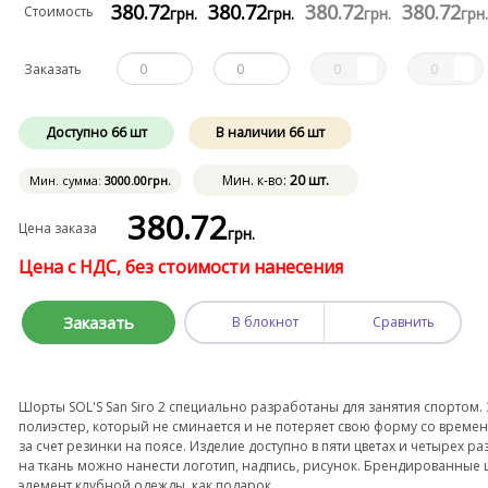
380
.72
380
.72
380
.72
380
.72
Стоимость
грн.
грн.
грн.
грн
Заказать
Доступно
66
шт
В наличии
66
шт
Мин. к-во:
20 шт.
Мин. сумма:
3000
.00
грн.
380
.72
Цена заказа
грн.
Цена с НДС, без стоимости нанесения
Заказать
В блокнот
Сравнить
Шорты
SOL'S San Siro 2
специально разработаны для занятия спортом. З
полиэстер, который не сминается и не потеряет свою форму со време
за счет резинки на поясе. Изделие доступно в пяти цветах и четырех 
на ткань можно нанести логотип, надпись, рисунок. Брендированные 
элемент клубной одежды, как подарок.