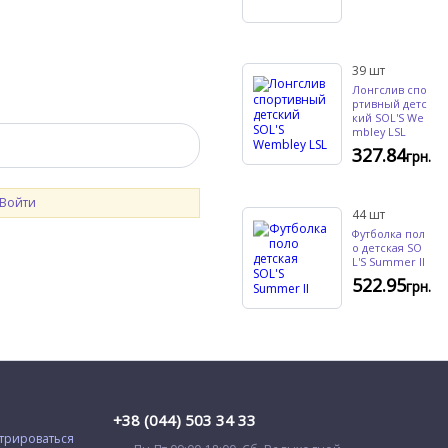
39
шт
Лонгслив спо
ртивный детс
кий SOL'S We
mbley LSL
327.84
грн.
Войти
44
шт
Футболка пол
о детская SO
L'S Summer II
522.95
грн.
+38 (044) 503 34 33
трироваться