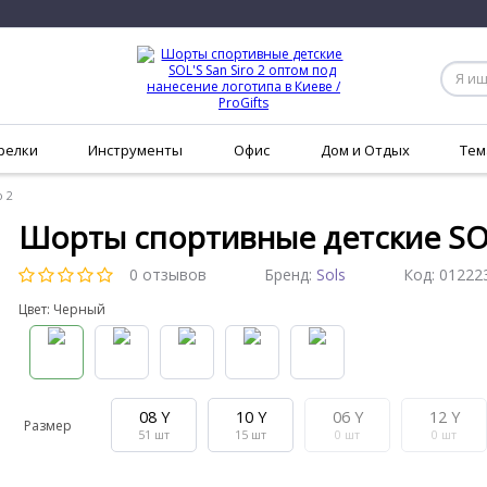
релки
Инструменты
Офис
Дом и Отдых
Тем
 2
Шорты спортивные детские SOL'
0 отзывов
Бренд:
Sols
Код:
01222
Цвет: Черный
08 Y
10 Y
06 Y
12 Y
Размер
51
шт
15
шт
0
шт
0
шт