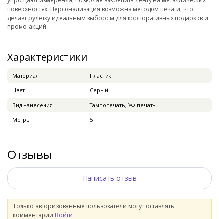
упрощают измерения, позволяя закрепить ленту на металлических
поверхностях. Персонализация возможна методом печати, что
делает рулетку идеальным выбором для корпоративных подарков и
промо-акций.
Характеристики
Материал
Пластик
Цвет
Серый
Вид нанесения
Тампопечать, УФ-печать
Метры
5
Отзывы
Написать отзыв
Только авторизованные пользователи могут оставлять
комментарии
Войти