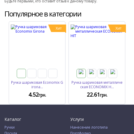
Будьте первыми, кто оставит отзыв к даному товару.
Популярное в категории
Хит
Хит
Ручка шариковая Economix G
Ручка шариковая металличе
irona...
ская ECONOMIX H...
4
.52
22
.61
грн.
грн.
Каталог
Услуги
Ручки
Нанесение логотипа
Посуда
Портфолио