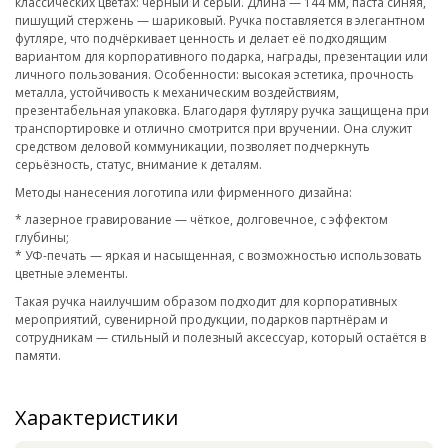
классических цветах: чёрный и серый. Длина — 144 мм, паста синяя,
пишущий стержень — шариковый. Ручка поставляется в элегантном
футляре, что подчёркивает ценность и делает её подходящим
вариантом для корпоративного подарка, награды, презентации или
личного пользования. Особенности: высокая эстетика, прочность
металла, устойчивость к механическим воздействиям,
презентабельная упаковка. Благодаря футляру ручка защищена при
транспортировке и отлично смотрится при вручении. Она служит
средством деловой коммуникации, позволяет подчеркнуть
серьёзность, статус, внимание к деталям.
Методы нанесения логотипа или фирменного дизайна:
* лазерное гравирование — чёткое, долговечное, с эффектом
глубины;
* УФ-печать — яркая и насыщенная, с возможностью использовать
цветные элементы.
Такая ручка наилучшим образом подходит для корпоративных
мероприятий, сувенирной продукции, подарков партнёрам и
сотрудникам — стильный и полезный аксессуар, который остаётся в
памяти.
Характеристики