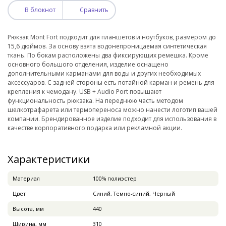
В блокнот
Сравнить
Рюкзак Mont Fort подходит для планшетов и ноутбуков, размером до
15,6 дюймов. За основу взята водонепроницаемая синтетическая
ткань. По бокам расположены два фиксирующих ремешка. Кроме
основного большого отделения, изделие оснащено
дополнительными карманами для воды и других необходимых
аксессуаров. С задней стороны есть потайной карман и ремень для
крепления к чемодану. USB + Audio Port повышают
функциональность рюкзака. На переднюю часть методом
шелкотрафарета или термопереноса можно нанести логотип вашей
компании. Брендированное изделие подходит для использования в
качестве корпоративного подарка или рекламной акции.
Характеристики
Материал
100% полиэстер
Цвет
Синий, Темно-синий, Черный
Высота, мм
440
Ширина, мм
310