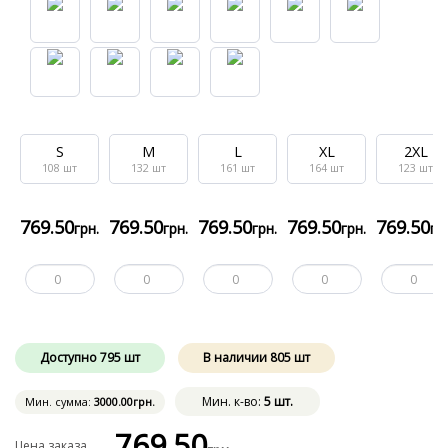
S
M
L
XL
2XL
108
шт
132
шт
161
шт
164
шт
123
шт
769
.50
769
.50
769
.50
769
.50
769
.50
грн.
грн.
грн.
грн.
гр
Доступно
795
шт
В наличии
805
шт
Мин. к-во:
5 шт.
Мин. сумма:
3000
.00
грн.
769
.50
Цена заказа