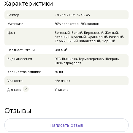
Характеристики
Pазмер
2XL, 3XL, L, M, S, XL, XS
Материал
50% полиэстер, 50% хлопок
Цвет
Бежевый, Белый, Бирюзовый, Желтый,
Зеленый, Красный, Оранжевый, Розовый,
Серый, Синий, Фиолетовый, Черный
Плотность ткани
280 г/м²
Вид нанесения
DTF, Вышивка, Термоперенос, Шеврон,
Шелкотрафарет
Количество в ящике
30 шт
Упаковка
п/е пакет
Для кого
Унисекс
Отзывы
Написать отзыв