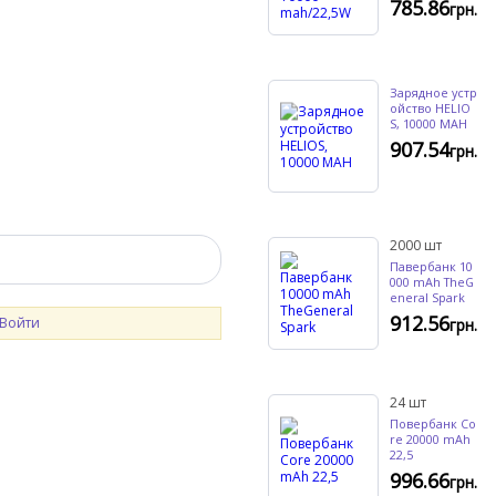
785.86
грн.
Зарядное устр
ойство HELIO
S, 10000 MAH
907.54
грн.
2000
шт
Павербанк 10
000 mAh TheG
eneral Spark
912.56
Войти
грн.
24
шт
Повербанк Co
re 20000 mAh
22,5
996.66
грн.