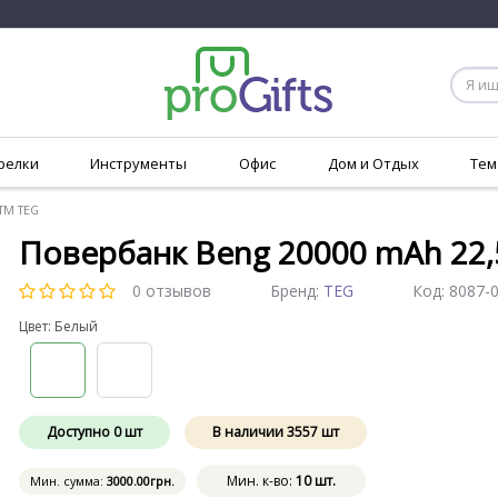
релки
Инструменты
Офис
Дом и Отдых
Тем
ТМ TEG
Повербанк Beng 20000 mAh 22
0 отзывов
Бренд:
TEG
Код:
8087-
Цвет: Белый
Доступно
0
шт
В наличии
3557
шт
Мин. к-во:
10 шт.
Мин. сумма:
3000
.00
грн.