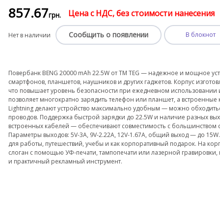
857
.67
Цена с НДС, без стоимости нанесения
грн.
Сообщить о появлении
В блокнот
Нет в наличии
Повербанк BENG 20000 mAh 22.5W от ТМ TEG — надежное и мощное уст
смартфонов, планшетов, наушников и других гаджетов. Корпус изготов
что повышает уровень безопасности при ежедневном использовании и 
позволяет многократно зарядить телефон или планшет, а встроенные к
Lightning делают устройство максимально удобным — можно обходить
проводов. Поддержка быстрой зарядки до 22.5W и наличие разных вых
встроенных кабелей — обеспечивают совместимость с большинством 
Параметры выходов: 5V-3A, 9V-2.22A, 12V-1.67A, общий выход — до 15
для работы, путешествий, учебы и как корпоративный подарок. На ко
слоган с помощью УФ-печати, тампопечати или лазерной гравировки, 
и практичный рекламный инструмент.