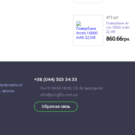
473
шт
Повербанк Ar
ctis 10000 mAh
22,5W
860.66
грн.
+38 (044) 503 34 33
трироваться
Пн-Пт 09:00-18:00, Сб, Вс выходной
ь звонок
info@progifts.com.ua
Обратная связь