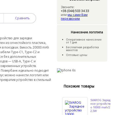
Звоните:
+38 (044) 503 34 33
или
мы сами Вам
Сравнить
перезвоним
Нанесение логотипа
ройство для зарядки
Оперативное нанесение
от 1 дня
лен из огнестойкого пластика,
в поездках. Емкость 20000 mAh
Бесплатная разработка
макетов
абели Type-C1, Type-C2 и
Оптовые цены
ся без дополнительных
одов — USB-A, Type-C и
современных устройств.
W. Повербанк идеально подходит
рпус можно нанести логотип или
превратив устройство в стильный
Похожие товары
SVAROG Заряд
ное устройств
о 10000 mah/2
2,5W