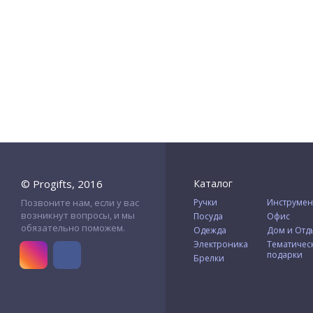
© Progifts, 2016
Каталог
Позвоните нам, если у вас
Ручки
Инструмен
возникнут вопросы, и мы
Посуда
Офис
обязательно поможем.
Одежда
Дом и Отд
Электроника
Тематичес
подарки
Брелки