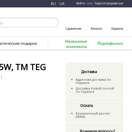
RU
|
UA
Войти
или
Зарегистрироваться
Сравнения
Блокнот
Корзина
Нанесение
атические подарки
Портфолио
логотипа
,5W, ТМ TEG
Доставка
01
Адресная доставка по
Украине
Доставка Новой почтой
по Украине
Оплата
Безналичный расчет
(IBAN)
Возникли вопросы?