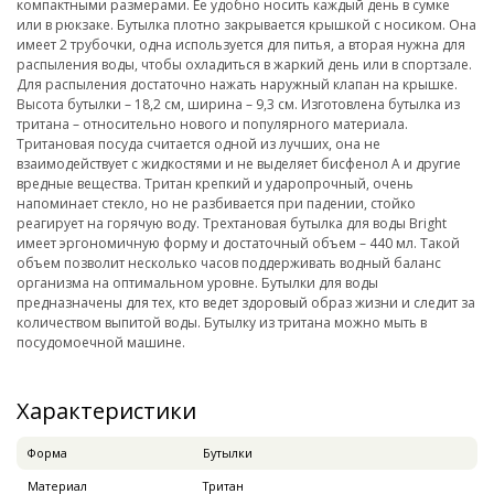
компактными размерами. Ее удобно носить каждый день в сумке
или в рюкзаке. Бутылка плотно закрывается крышкой с носиком. Она
имеет 2 трубочки, одна используется для питья, а вторая нужна для
распыления воды, чтобы охладиться в жаркий день или в спортзале.
Для распыления достаточно нажать наружный клапан на крышке.
Высота бутылки – 18,2 см, ширина – 9,3 см. Изготовлена бутылка из
тритана – относительно нового и популярного материала.
Тритановая посуда считается одной из лучших, она не
взаимодействует с жидкостями и не выделяет бисфенол А и другие
вредные вещества. Тритан крепкий и ударопрочный, очень
напоминает стекло, но не разбивается при падении, стойко
реагирует на горячую воду. Трехтановая бутылка для воды Bright
имеет эргономичную форму и достаточный объем – 440 мл. Такой
объем позволит несколько часов поддерживать водный баланс
организма на оптимальном уровне. Бутылки для воды
предназначены для тех, кто ведет здоровый образ жизни и следит за
количеством выпитой воды. Бутылку из тритана можно мыть в
посудомоечной машине.
Характеристики
Форма
Бутылки
Материал
Тритан