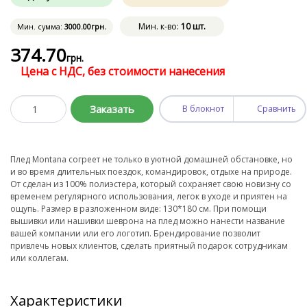
Мин. к-во:
10 шт.
Мин. сумма:
3000
.00
грн.
374
.70
грн.
Цена с НДС, без стоимости нанесения
Заказать
В блокнот
Сравнить
Плед Montana согреет не только в уютной домашней обстановке, но
и во время длительных поездок, командировок, отдыхе на природе.
От сделан из 100% полиэстера, который сохраняет свою новизну со
временем регулярного использования, легок в уходе и приятен на
ощупь. Размер в разложенном виде: 130*180 см. При помощи
вышивки или нашивки шеврона на плед можно нанести название
вашей компании или его логотип. Брендирование позволит
привлечь новых клиентов, сделать приятный подарок сотрудникам
или коллегам.
Характеристики