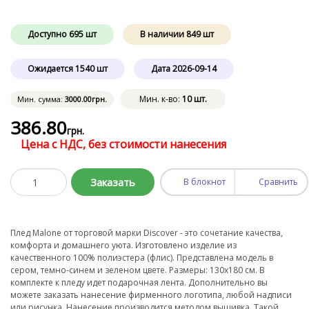
Доступно
695
шт
В наличии
849
шт
Ожидается
1540
шт
Дата
2026-09-14
Мин. к-во:
10 шт.
Мин. сумма:
3000
.00
грн.
386
.80
грн.
Цена с НДС, без стоимости нанесения
Заказать
В блокнот
Сравнить
Плед Malone от торговой марки Discover - это сочетание качества,
комфорта и домашнего уюта. Изготовлено изделие из
качественного 100% полиэстера (флис). Представлена модель в
сером, темно-синем и зеленом цвете. Размеры: 130х180 см. В
комплекте к пледу идет подарочная лента. Дополнительно вы
можете заказать нанесение фирменного логотипа, любой надписи
или рисунка. Нанесение производится методом вышивка. Такой