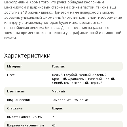
мероприятий. Кроме того, что ручка обладает кнопочным
механизмом и шариковым стержнем с синей пастой, так она ещё
доступна в 13 разных цветах. При этом на её поверхность можно
добавить уникальный фирменный логотип компании, изображение
или другую символику, которая будет использоваться как
неназойливая реклама бизнеса. Для нанесения визуального
элемента применяются технологии ультрафиолетовой и тампонной
печати.
Характеристики
Материал
Пластик
Цвет
Белый, Голубой, Желтый, Зеленый,
Красный, Оранжевый, Розовый, Серый,
Синий, Темно-зеленый, Черный
Цвет пасты
Черный
Вид нанесения
Тампопечать, УФ-печать
Стержень
Шарик
Высота нанесения, мм
7
Ширина нанесения, мм
60