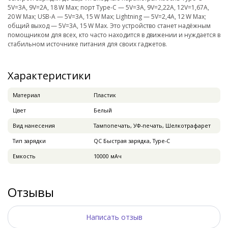
5V=3A, 9V=2A, 18 W Max; порт Type-C — 5V=3A, 9V=2,22A, 12V=1,67A,
20 W Max; USB-A — 5V=3A, 15 W Max; Lightning — 5V=2,4A, 12 W Max;
общий выход — 5V=3A, 15 W Max. Это устройство станет надёжным
помощником для всех, кто часто находится в движении и нуждается в
стабильном источнике питания для своих гаджетов.
Характеристики
Материал
Пластик
Цвет
Белый
Вид нанесения
Тампопечать, УФ-печать, Шелкотрафарет
Тип зарядки
QC Быстрая зарядка, Type-C
Емкость
10000 мАч
Отзывы
Написать отзыв