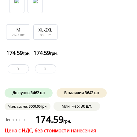
M
XL-2XL
2623
шт
839
шт
174
.59
174
.59
грн.
грн.
Доступно
3462
шт
В наличии
3642
шт
Мин. к-во:
30 шт.
Мин. сумма:
3000
.00
грн.
174
.59
Цена заказа
грн.
Цена с НДС, без стоимости нанесения