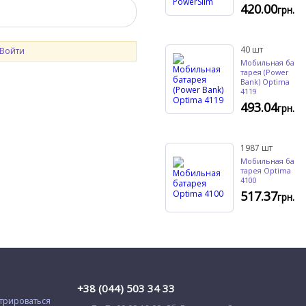
420.00
грн.
40
шт
Войти
Мобильная ба
тарея (Power
Bank) Optima
4119
493.04
грн.
1987
шт
Мобильная ба
тарея Optima
4100
517.37
грн.
+38 (044) 503 34 33
трироваться