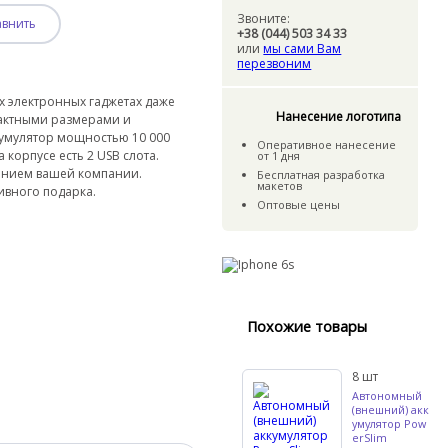
Звоните:
авнить
+38 (044) 503 34 33
или
мы сами Вам
перезвоним
х электронных гаджетах даже
Нанесение логотипа
пактными размерами и
кумулятор мощностью 10 000
Оперативное нанесение
корпусе есть 2 USB слота.
от 1 дня
ванием вашей компании.
Бесплатная разработка
макетов
ивного подарка.
Оптовые цены
Похожие товары
8
шт
Автономный
(внешний) акк
умулятор Pow
erSlim