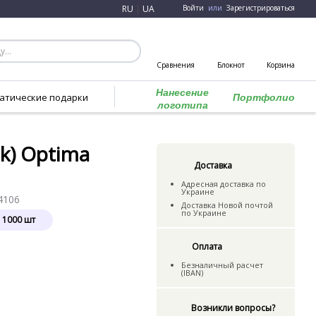
RU
|
UA
Войти
или
Зарегистрироваться
Сравнения
Блокнот
Корзина
Нанесение
атические подарки
Портфолио
логотипа
k) Optima
Доставка
Адресная доставка по
Украине
4106
Доставка Новой почтой
по Украине
я
1000
шт
Оплата
Безналичный расчет
(IBAN)
Возникли вопросы?