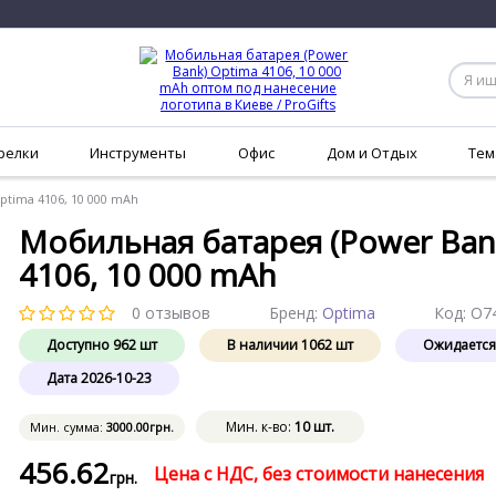
релки
Инструменты
Офис
Дом и Отдых
Тем
ptima 4106, 10 000 mAh
Мобильная батарея (Power Ban
4106, 10 000 mAh
0 отзывов
Бренд:
Optima
Код:
O7
Доступно
962
шт
В наличии
1062
шт
Ожидаетс
Дата
2026-10-23
Мин. к-во:
10 шт.
Мин. сумма:
3000
.00
грн.
456
.62
Цена с НДС, без стоимости нанесения
грн.