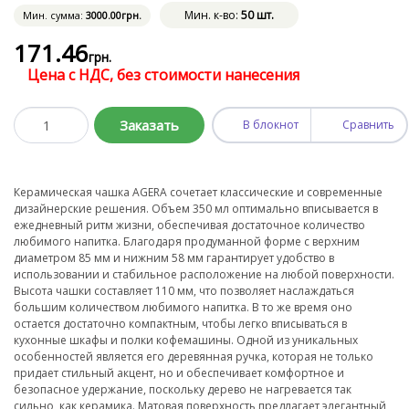
Мин. к-во:
50 шт.
Мин. сумма:
3000
.00
грн.
171
.46
грн.
Цена с НДС, без стоимости нанесения
Заказать
В блокнот
Сравнить
Керамическая чашка AGERA сочетает классические и современные
дизайнерские решения. Объем 350 мл оптимально вписывается в
ежедневный ритм жизни, обеспечивая достаточное количество
любимого напитка. Благодаря продуманной форме с верхним
диаметром 85 мм и нижним 58 мм гарантирует удобство в
использовании и стабильное расположение на любой поверхности.
Высота чашки составляет 110 мм, что позволяет наслаждаться
большим количеством любимого напитка. В то же время оно
остается достаточно компактным, чтобы легко вписываться в
кухонные шкафы и полки кофемашины. Одной из уникальных
особенностей является его деревянная ручка, которая не только
придает стильный акцент, но и обеспечивает комфортное и
безопасное удержание, поскольку дерево не нагревается так
сильно, как керамика. Матовая поверхность предлагает элегантный