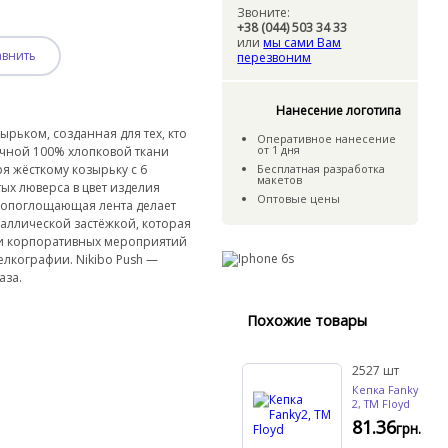
Звоните:
+38 (044) 503 34 33
или
мы сами Вам
авнить
перезвоним
Нанесение логотипа
ырьком, созданная для тех, кто
Оперативное нанесение
от 1 дня
очной 100% хлопковой ткани
ря жёсткому козырьку с 6
Бесплатная разработка
макетов
х люверса в цвет изделия
Оптовые цены
агопоглощающая лента делает
аллической застёжкой, которая
 и корпоративных мероприятий
лкографии. Nikibo Push —
аза.
Похожие товары
2527
шт
Кепка Fanky
2, TM Floyd
81.36
грн.