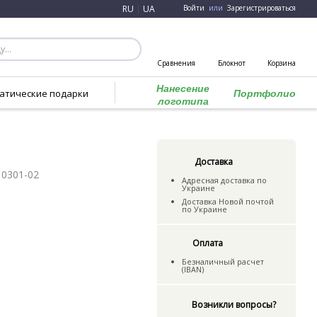
RU
|
UA
Войти
или
Зарегистрироваться
Сравнения
Блокнот
Корзина
Нанесение
атические подарки
Портфолио
логотипа
Доставка
10301-02
Адресная доставка по
Украине
Доставка Новой почтой
по Украине
Оплата
Безналичный расчет
(IBAN)
Возникли вопросы?