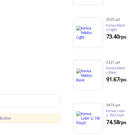
2535
шт
Кепка Nikib
o Light
73.40
грн.
2321
шт
Кепка Nikib
o Base
91.67
грн.
9470
шт
Кепка Lider
2, TM Floyd
Войти
74.58
грн.