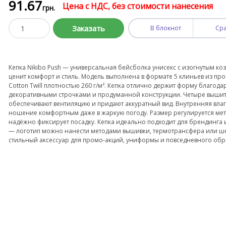
91
.67
Цена с НДС, без стоимости нанесения
грн.
Заказать
В блокнот
Ср
Кепка Nikibo Push — универсальная бейсболка унисекс с изогнутым коз
ценит комфорт и стиль. Модель выполнена в формате 5 клиньев из пр
Cotton Twill плотностью 260 г/м². Кепка отлично держит форму благода
декоративными строчками и продуманной конструкции. Четыре вышиты
обеспечивают вентиляцию и придают аккуратный вид. Внутренняя вл
ношение комфортным даже в жаркую погоду. Размер регулируется мет
надёжно фиксирует посадку. Кепка идеально подходит для брендинга
— логотип можно нанести методами вышивки, термотрансфера или ше
стильный аксессуар для промо-акций, униформы и повседневного обр