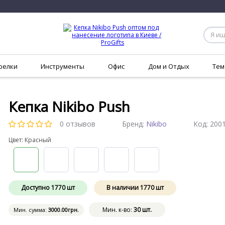
релки
Инструменты
Офис
Дом и Отдых
Тем
Кепка Nikibo Push
0 отзывов
Бренд:
Nikibo
Код:
200
Цвет: Красный
Доступно
1770
шт
В наличии
1770
шт
Мин. к-во:
30 шт.
Мин. сумма:
3000
.00
грн.