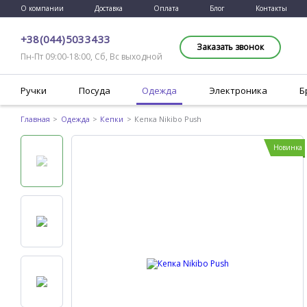
О компании
Доставка
Оплата
Блог
Контакты
+38 (044) 503 34 33
Заказать звонок
Пн-Пт 09:00-18:00, Сб, Вс выходной
Ручки
Посуда
Одежда
Электроника
Б
Главная
Одежда
Кепки
Кепка Nikibo Push
Новинка